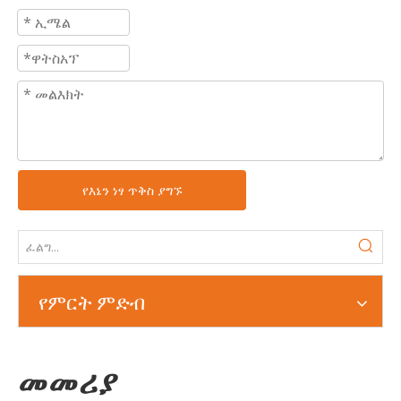
የእኔን ነፃ ጥቅስ ያግኙ
የምርት ምድብ
መመሪያ