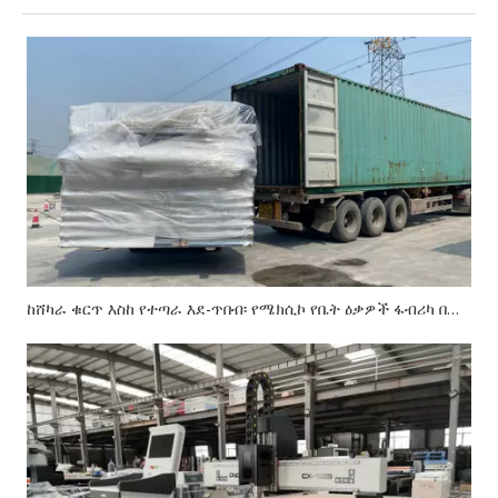
ከሸካራ ቁርጥ እስከ የተጣራ እደ-ጥበብ፡ የሜክሲኮ የቤት ዕቃዎች ፋብሪካ በምርት ጣራው በኩል ከCX-1325 CNC ራውተር ጋር እንዴት ሰበረ።