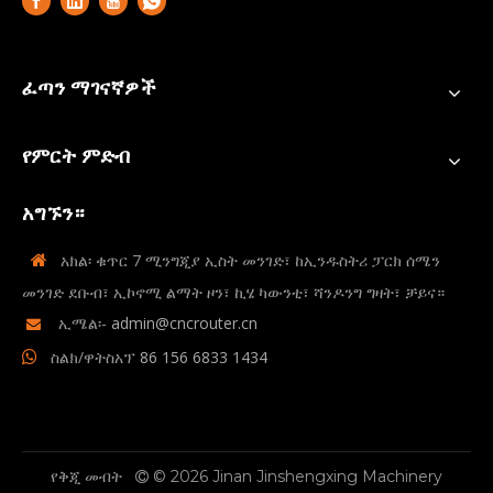
ፈጣን ማገናኛዎች
የምርት ምድብ
አግኙን።
አክል፡ ቁጥር 7 ሚንግጂያ ኢስት መንገድ፣ ከኢንዱስትሪ ፓርክ ሰሜን

መንገድ ደቡብ፣ ኢኮኖሚ ልማት ዞን፣ ኪሄ ካውንቲ፣ ሻንዶንግ ግዛት፣ ቻይና።
ኢሜል፡-
admin@cncrouter.cn

ስልክ/ዋትስአፕ
86 156 6833 1434

የቅጂ መብት
© 2026 Jinan Jinshengxing Machinery
