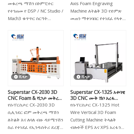
መቁረጫ ማሽን በኮምፒተር
Axis Foam Engraving
የእርምጃ ሞተሮችን በማሳየት
ጋንትሪ እና ከፍተኛ ትክክለኛነት
የተገጠመ የ DSP / NC Studio /
Machine ለትልቅ 3D የድምጽ
የማይለዋወጥ አቧራዎችን
ያለው የኳስ screw/rack
Mach3 ቁጥጥር ስርዓት
መጠን ማቀነባበር የተነደፈ የላቀ
ያስወግዳል እና እስከ 1 ሜትር /
drives በረዥም የጉዞ ርቀቶች
(ncstudio እና mach3) ቁጥጥር
የኢንዱስትሪ ደረጃ የማሽን
ደቂቃ የሚደርስ ፍጥነትን
ላይ ትክክለኛነትን ለማስጠበቅ፣
ስርዓትን ይቀበላል. የመተግበሪያ
ማዕከል ነው። ከመደበኛው
በመቁረጥ ፍጹም ለስላሳ እና
ትላልቅ ሻጋታዎችዎ ለመወርወር
እና የማሸጊያ ኢንዱስትሪ, የአረፋ
አግድም ጠፍጣፋ አልጋዎች
የታሸጉ ጠርዞችን ያቀርባል።
የሚያስፈልጋቸው ጥብቅ መቻቻል
ሻጋታ ኢንዱስትሪ, የማስታወቂያ
በመውጣት፣ ጠንካራ የሚሽከረከር
እንዳላቸው ያረጋግጣል።
ኢንዱስትሪ, የአረፋ ምርቶች እና
የዲስክ መድረክን ከ5-ዘንግ
የእጅ ስራዎች.
ማወዛወዝ-ራስ ስፒል ጋር
በማጣመር ከፍ ያለ ቁመታዊ
ቪዲዮ
ቪዲዮ
መዋቅር አለው። ይህ ማሽኑ እስከ
2000 ሚሊ ሜትር ዲያሜትር
Superstar CX-2030 3D
Superstar CX-1325 አቀባዊ
እና 3000 ሚሜ ቁመት
CNC Foam & ሻጋታ መቅረጽ
3D CNC ሙቅ ሽቦ አረፋ
ያላቸውን ግዙፍ ስራዎች
ማሽን
መቁረጫ
የሱፐርስታር CX-2030 3D
የሱፐርስታር CX-1325 Hot
ያለምንም ጥረት እንዲያስኬድ
ሲሊንደር ፎም መቅረጫ ማሽን
Wire Vertical 3D Foam
ያስችለዋል። በንፁህ ሰርቮ
ለትልቅ እና ለባለ ብዙ ዳይሜንሽን
Cutting Machine ትላልቅ
ሞተሮች እና በጃፓን ሺምፖ
ስራ የተነደፈ የኢንዱስትሪ ደረጃ
ብሎኮች EPS እና XPS አረፋን
መቀነሻ የሚነዳ፣ ለ 360 ዲግሪ