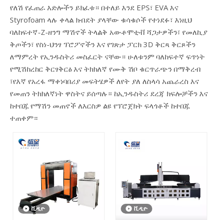
የለሽ የፈጠራ እድሎችን ይክፈቱ። በተለይ እንደ EPS፣ EVA እና
Styrofoam ላሉ ቀላል ክብደት ያላቸው ቁሳቁሶች የተነደፉ፣ እነዚህ
ባለከፍተኛ-Z-ዘንግ ማሽኖች ትላልቅ አውቶሞቲቭ ሻጋታዎችን፣ የመለኪያ
ቅጦችን፣ የስነ-ህንፃ ፕሮፖኖችን እና የገጽታ ፓርክ 3D ቅርጻ ቅርጾችን
ለማምረት የኢንዱስትሪ መስፈርት ናቸው። ሁለቱንም ባለከፍተኛ ፍጥነት
የሚሽከረከር ቅርፃቅርፅ እና ትክክለኛ የሙቅ ሽቦ ቁርጥራጭን በማቅረብ
፣የእኛ የአረፋ ማቀነባበሪያ መፍትሄዎች ለየት ያለ ለስላሳ አጨራረስ እና
የመጠን ትክክለኛነት ዋስትና ይሰጣሉ። ከኢንዱስትሪ ደረጃ ክፍሎቻችን እና
ከተበጁ የማሽን መጠኖች ለእርስዎ ልዩ የፕሮጀክት ፍላጎቶች ከተበጁ
ተጠቀም።
ቪዲዮ
ቪዲዮ