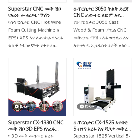
Superstar CNC ሙቅ ሽቦ
ሱፐርስታር 3050 ትልቅ ደረጃ
የአረፋ መቁረጫ ማሽን
CNC ራውተር ለፎም እና
ለእንጨት ሻጋታ
የሱፐርስታር CNC Hot Wire
የሱፐርስታር 3050 Cast
Foam Cutting Machine ለ
Wood & Foam ሞዴል CNC
EPS፣ XPS እና ለጠንካራ የአረፋ
መቅረጫ ማሽን ለፋውንዴሪ እና
ቁሶች ትክክለኛነት የተቀረፀ
ለተዋሃዱ ኢንዱስትሪዎች ለከባድ
የኢንደስትሪ ደረጃ የሙቀት
ግዴታዎች የተነደፈ ግዙፍ
መቁረጫ መፍትሄ ነው። በጠንካራ
የኢንዱስትሪ ግዙፍ ነው። በግዙፉ
የአቪዬሽን አልሙኒየም መዋቅር
3000ሚሜ x 5000ሚሜ የስራ
እና ግዙፍ
ቦታ እና እጅግ በጣም ከፍተኛ የሆነ
3000×1300×1500ሚሜ
የZ-ዘንግ ማጽጃ (እስከ
ፕሮሰሲንግ ኤንቨሎፕ የተሰራው
1200ሚሜ) ያለልፋት ትላልቅ
ይህ ማሽን ለሥነ ሕንፃ፣
አውቶሞቲቭ ማስተር
ቪዲዮ
ቪዲዮ
ማስታወቂያ እና ማሸጊያ
ሞዴሎችን፣ የመርከብ ቅርፊቶችን
ኢንዱስትሪዎች ውስብስብ 3D
እና ኢፒኤስ የአረፋ መውረጃ
Superstar CX-1330 CNC
ሱፐርስታር CX-1525 አቀባዊ
ንድፎችን ያለምንም ችግር
ቅርጾችን ያጣል። ከመደበኛ
ሙቅ ሽቦ 3D EPS የአረፋ
5-ዘንግ አረፋ እና ሻጋታ መቅረጽ
ያስፈጽማል። የላቀ የዲኤስፒ
ራውተሮች በተለየ፣ 3050ው
መቁረጫ ማሽን
ማሽን
የ 3D ሙቅ መስመር አረፋ
Superstar 1525 Vertical 5-
ቁጥጥር ስርዓት እና አስተማማኝ
ጠንካራ የብረት ሳጥን-ፍሬም