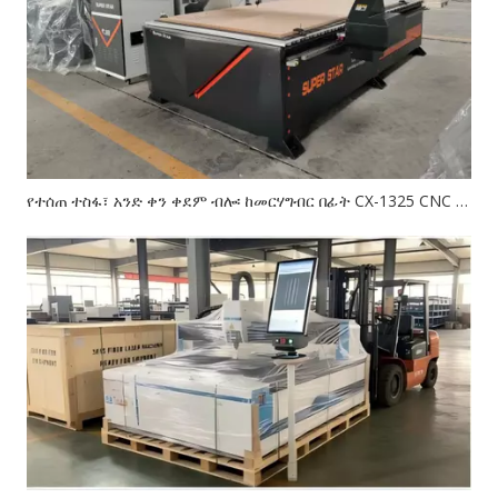
የተሰጠ ተስፋ፣ አንድ ቀን ቀደም ብሎ፡ ከመርሃግብር በፊት CX-1325 CNC ራውተር ወደ ቦሊቪያ እንዴት እንደላክን - ጁላይ 2026