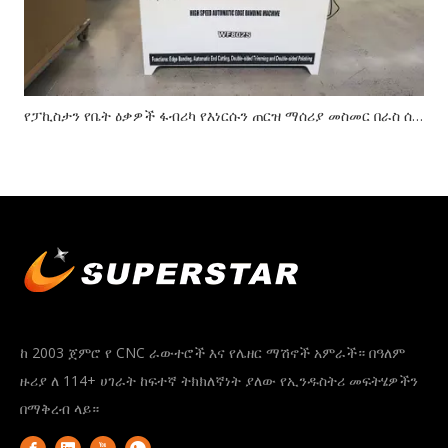
የፓኪስታን የቤት ዕቃዎች ፋብሪካ የእነርሱን ጠርዝ ማሰሪያ መስመር በራስ ሰር እንዲሰራ እንዴት እንደረዳን - የWF-802S ወደ ውጭ መላክ ጉዳይ ጥናት
ከ 2003 ጀምሮ የ CNC ራውተሮች እና የሌዘር ማሽኖች አምራች። በዓለም
ዙሪያ ለ 114+ ሀገራት ከፍተኛ ትክክለኛነት ያለው የኢንዱስትሪ መፍትሄዎችን
በማቅረብ ላይ።