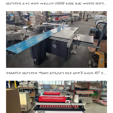
በእያንዳንዱ ፈተና ውስጥ መቆራረጥ፡ የ6KW ፋይበር ሌዘር መፍትሄን ከባንግላዲሽ ብረታ ብረት ፋብሪካ እንዴት እንዳደረስን — E-3015 ኤክስፖርት ኬዝ ጥናት
ትክክለኛነት በእያንዳንዱ ማእዘን፡ ለፓኪስታን የቤት ዕቃዎች ፋብሪካ 45° ተንሸራታች የጠረጴዛ ፓነል እንዴት እንዳቀረብን - CX-MJ45 ኤክስፖርት ኬዝ ጥናት