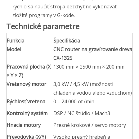
rýchlo sa naučiť stroj a bezchybne vykonávať
zložité programy v G-kóde.
Technické parametre
Funkcia
Špecifikácia
Model
CNC router na gravírovanie dreva
CX-1325
Pracovná plocha (X
1300 mm × 2500 mm × 200 mm
× Y × Z)
Vretenový motor
3,0 kW / 4,5 kW (možnosti
chladenia vodou alebo vzduchom)
Rýchlosť vretena
0 – 24 000 ot./min.
Kontrolný systém
DSP / NC štúdio / Mach3
Hnacie motory
Presné krokové / servo motory
Prevodovka (X/Y)
Vysoko presný hrebeň a