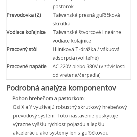
pastorok
Prevodovka (Z)
Taiwanská presná guľôčková
skrutka
Vodiace koľajnice
Taiwanské štvorcové lineárne
vodiace koľajnice
Pracovný stôl
Hliníková T-drážka / vákuová
adsorpcia (voliteľné)
Pracovné napätie
AC 220V alebo 380V (v závislosti
od vretena/čerpadla)
Podrobná analýza komponentov
Pohon hrebeňom a pastorkom:
Osi X a Y využívajú robustný skrutkový hrebeňový
prevodový systém. Toto nastavenie poskytuje
výrazne vyššiu rýchlosť pojazdu a lepšiu
akceleráciu ako systémy len s guľôčkovou