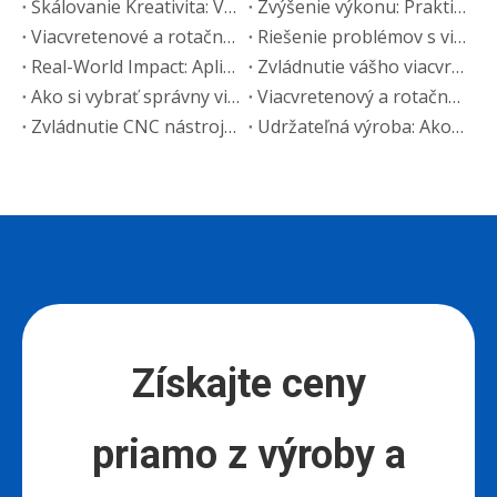
Škálovanie Kreativita: Viacvretenové a rotačné CNC aplikácie v reklame
Zvýšenie výkonu: Praktické tipy na maximalizáciu efektivity viacvretenového a rotačného CNC
Viacvretenové a rotačné verzus štandardné CNC: Ktorý nástroj sa hodí pre vašu výrobu?
Riešenie problémov s viacvretenovými a rotačnými CNC smerovačmi: dokonalý sprievodca opravami
Real-World Impact: Aplikácie viacvretenových a rotačných CNC smerovačov pri obrábaní dreva
Zvládnutie vášho viacvretenového a rotačného CNC smerovača: Sprievodca prevádzkou a údržbou
Ako si vybrať správny viacvretenový a rotačný CNC router: Sprievodca nákupom
Viacvretenový a rotačný CNC router: Technické špecifikácie a vlastnosti Hlboký ponor
Zvládnutie CNC nástrojov: Sprievodca výberom a správou smerovačov ATC
Udržateľná výroba: Ako CNC smerovače ATC riadia výrobu šetrnú k životnému prostrediu
Získajte ceny
priamo z výroby a