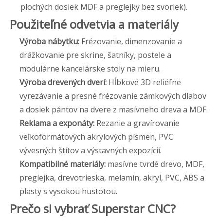
plochých dosiek MDF a preglejky bez svoriek).
Použiteľné odvetvia a materiály
Výroba nábytku:
Frézovanie, dimenzovanie a
drážkovanie pre skrine, šatníky, postele a
modulárne kancelárske stoly na mieru.
Výroba drevených dverí:
Hĺbkové 3D reliéfne
vyrezávanie a presné frézovanie zámkových dlabov
a dosiek pántov na dvere z masívneho dreva a MDF.
Reklama a exponáty:
Rezanie a gravírovanie
veľkoformátových akrylových písmen, PVC
vývesných štítov a výstavných expozícií.
Kompatibilné materiály:
masívne tvrdé drevo, MDF,
preglejka, drevotrieska, melamín, akryl, PVC, ABS a
plasty s vysokou hustotou.
Prečo si vybrať Superstar CNC?