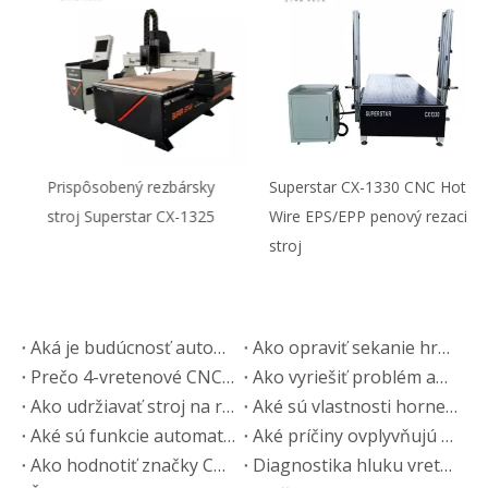
Prispôsobený rezbársky
Superstar CX-1330 CNC Hot
S
stroj Superstar CX-1325
Wire EPS/EPP penový rezací
R
stroj
Aká je budúcnosť automobilového priemyslu?
Ako opraviť sekanie hrán panelov na CNC smerovačoch
Prečo 4-vretenové CNC frézy dominujú vo výrobe panelového nábytku
Ako vyriešiť problém abnormálneho hluku vo vretene CNC rezacieho stroja
Ako udržiavať stroj na rezanie panelového nábytku?
Aké sú vlastnosti hornej koľajnice CNC rezacieho stroja
Aké sú funkcie automatického olepovačky hrán
Aké príčiny ovplyvňujú presnosť obrábania CNC rezacieho stroja
Ako hodnotiť značky CNC smerovačov: kvalita vs. cena
Diagnostika hluku vretena CNC smerovača: Príčiny a opravy