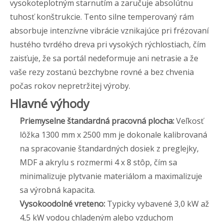
vysokoteplotným starnutím a zaručuje absolútnu
tuhosť konštrukcie. Tento silne temperovaný rám
absorbuje intenzívne vibrácie vznikajúce pri frézovaní
hustého tvrdého dreva pri vysokých rýchlostiach, čím
zaisťuje, že sa portál nedeformuje ani netrasie a že
vaše rezy zostanú bezchybne rovné a bez chvenia
počas rokov nepretržitej výroby.
Hlavné výhody
Priemyselne štandardná pracovná plocha:
Veľkosť
lôžka 1300 mm x 2500 mm je dokonale kalibrovaná
na spracovanie štandardných dosiek z preglejky,
MDF a akrylu s rozmermi 4 x 8 stôp, čím sa
minimalizuje plytvanie materiálom a maximalizuje
sa výrobná kapacita.
Vysokoodolné vreteno:
Typicky vybavené 3,0 kW až
4,5 kW vodou chladeným alebo vzduchom