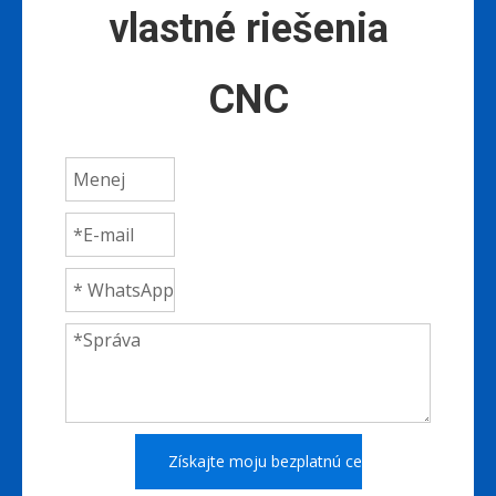
vlastné riešenia
CNC
Získajte moju bezplatnú cenovú ponuku