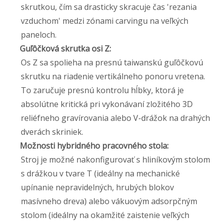
skrutkou, čím sa drasticky skracuje čas 'rezania
vzduchom' medzi zónami carvingu na veľkých
paneloch.
Guľôčková skrutka osi Z:
Os Z sa spolieha na presnú taiwanskú guľôčkovú
skrutku na riadenie vertikálneho ponoru vretena.
To zaručuje presnú kontrolu hĺbky, ktorá je
absolútne kritická pri vykonávaní zložitého 3D
reliéfneho gravírovania alebo V-drážok na drahých
dverách skriniek.
Možnosti hybridného pracovného stola:
Stroj je možné nakonfigurovať s hliníkovým stolom
s drážkou v tvare T (ideálny na mechanické
upínanie nepravidelných, hrubých blokov
masívneho dreva) alebo vákuovým adsorpčným
stolom (ideálny na okamžité zaistenie veľkých