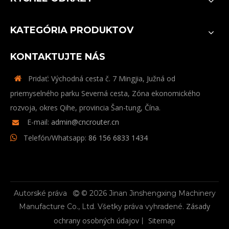
KATEGÓRIA PRODUKTOV
KONTAKTUJTE NÁS
Pridať: Východná cesta č. 7 Mingjia, Južná od

priemyselného parku Severná cesta, Zóna ekonomického
rozvoja, okres Qihe, provincia Šan-tung, Čína.
E-mail:
admin@cncrouter.cn

Telefón/Whatsapp:
86 156 6833 1434

Autorské práva
© 2026 Jinan Jinshengxing Machinery

Zásady
Manufacture Co., Ltd. Všetky práva vyhradené.
ochrany osobných údajov
Sitemap
丨