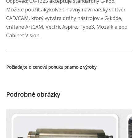
Odpoveď: CX-1325 akceptuje štandardný G-kód.
Môžete použiť akýkoľvek hlavný návrhársky softvér
CAD/CAM, ktorý vytvára dráhy nástrojov v G-kóde,
vrátane ArtCAM, Vectric Aspire, Type3, Mozaik alebo
Cabinet Vision.
Požiadajte o cenovú ponuku priamo z výroby
Podrobné obrázky