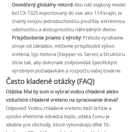
Osvedčený globálny rekord:
Ako náš vlajkový model
bol CX-1325 exportovaný do viac ako 114 krajín. Je
známy svojou jednoduchosťou použitia, extrémnou
odolnosťou a dostupnosťou náhradných dielov.
Prispôsobenie priamo z výroby:
Pretože vyrábame
stroje od základov, môžeme prispôsobiť výkon
vretena, typ motora (Stepper vs. Servo) a štruktúru
stola tak, aby dokonale zodpovedali špecifickým
výrobným požiadavkám a rozpočtu vašej továrne.
Často kladené otázky (FAQ)
Otázka: Mal by som si vybrať vodou chladené alebo
vzduchom chladené vreteno na spracovanie dreva?
Odpoveď: Vodou chladené vreteno beží tichšie a
vysoko efektívne odvádza teplo, vďaka čomu je
ideálne pre obchody, ktoré vykonávajú dlhé 10-