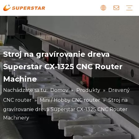
Drevený CNC router
Linka na výrobu panelového nábytku
Kamenný CNC stroj
CNC cesta z EPS peny
Laserový CNC stroj
Digitálny rezací stroj
Kovový a špeciálny CNC stroj
Stiahnuť
Sprievodca
Novinky o nás
Poruchy a údržba
Príbeh o našich klientoch
Stroj na gravírovanie dreva
Superstar CX-1325 CNC Router
Machine
Nachádzate sa tu:
Domov
»
Produkty
»
Drevený
CNC router
»
Mini / Hobby CNC router
»
Stroj na
gravírovanie dreva Superstar CX-1325 CNC Router
Machinery