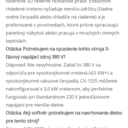
hodinové 3D reliéfne rezbárske práce. Vzduchom
chladené vreteno vyžaduje menšiu údržbu (žiadne
vodné čerpadlá alebo chladiče na riadenie) a je
preferované v prostrediach, ktoré prísne spracúvajú
panelový nábytok alebo pracujú v mrazivých zimných
teplotách.
Otázka: Potrebujem na spustenie tohto stroja 3-
fázový napájací zdroj 380 V?
Odpoveď: Nie nevyhnutne. Zatiaľ čo 380 V sa
odporúča pre vysokovýkonné vretená (4,5 KW+) a
vysokovýkonné vákuové čerpadlá, CX-1325 môžeme
nakonfigurovať s 3,0 kW vretenom, aby perfektne
fungovalo pri štandardnom 220 V jednofázovom
napájaní pre menšie dielne.
Otázka: Aký softvér potrebujem na navrhovanie dielov
pre tento stroj?