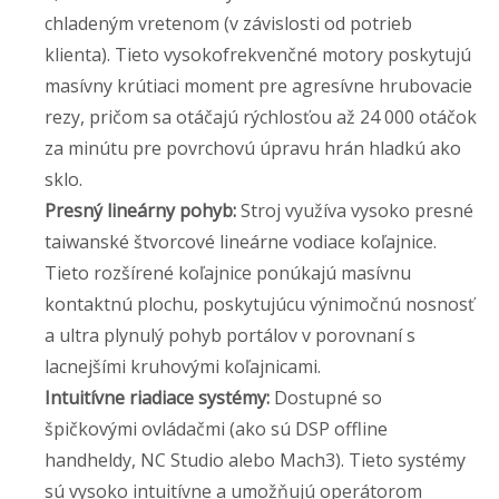
chladeným vretenom (v závislosti od potrieb
klienta). Tieto vysokofrekvenčné motory poskytujú
masívny krútiaci moment pre agresívne hrubovacie
rezy, pričom sa otáčajú rýchlosťou až 24 000 otáčok
za minútu pre povrchovú úpravu hrán hladkú ako
sklo.
Presný lineárny pohyb:
Stroj využíva vysoko presné
taiwanské štvorcové lineárne vodiace koľajnice.
Tieto rozšírené koľajnice ponúkajú masívnu
kontaktnú plochu, poskytujúcu výnimočnú nosnosť
a ultra plynulý pohyb portálov v porovnaní s
lacnejšími kruhovými koľajnicami.
Intuitívne riadiace systémy:
Dostupné so
špičkovými ovládačmi (ako sú DSP offline
handheldy, NC Studio alebo Mach3). Tieto systémy
sú vysoko intuitívne a umožňujú operátorom