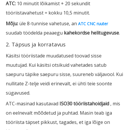
ATC:
10 minutit lõikamist + 20 sekundit
tööriistavahetust = kokku 10,5 minutit.
Mõju:
üle 8-tunnise vahetuse, an
ATC CNC ruuter
suudab töödelda peaaegu
kahekordse helitugevuse
.
2. Täpsus ja korratavus
Käsitsi tööriistade muudatused toovad sisse
muutujad. Kui käsitsi otsikuid vahetades satub
saepuru täpike saepuru sisse, suureneb väljavool. Kui
nullitate Z-telje veidi erinevalt, ei ühti teie soonte
sügavused.
ATC-masinad kasutavad
ISO30 tööriistahoidjaid
, mis
on eelnevalt mõõdetud ja puhtad. Masin teab iga
tööriista täpset pikkust, tagades, et iga lõige on