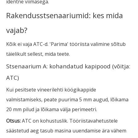
identne viimasega.
Rakendusstsenaariumid: kes mida
vajab?
Kõik ei vaja ATC-d. 'Parima' tööriista valimine sõltub
täielikult sellest, mida teete.
Stsenaarium A: kohandatud kapipood (võitja:
ATC)
Kui pesitsete vineerilehti köögikappide
valmistamiseks, peate puurima 5 mm augud, lõikama
20 mm pilud ja lõikama välja perimeetri.
Otsus:
ATC on kohustuslik. Tööriistavahetustele
säästetud aeg tasub masina uuendamise ära vähem