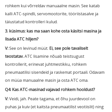
rohkem kui võrreldav manuaalne masin. See katab
kalli ATC-spindli, servomootorite, tööriistasalve ja
täiustatud kontrolleri kulud.
3. küsimus: kas ma saan kohe osta käsitsi masina ja
lisada ATC hiljem?
V:
See on levinud müüt.
Ei, see pole tavaliselt
teostatav.
ATC lisamine nõuab teistsugust
kontrollerit, erinevat juhtmestikku, rohkem
pneumaatilisi sisendeid ja raskemat portaali. Odavam
on müüa manuaalne masin ja osta ATC oma.
Q4: Kas ATC-masinad vajavad rohkem hooldust?
V:
Veidi, jah. Peate tagama, et õhu juurdevool on
puhas ja kuiv (et kaitsta pneumaatilist veotiislit) ning