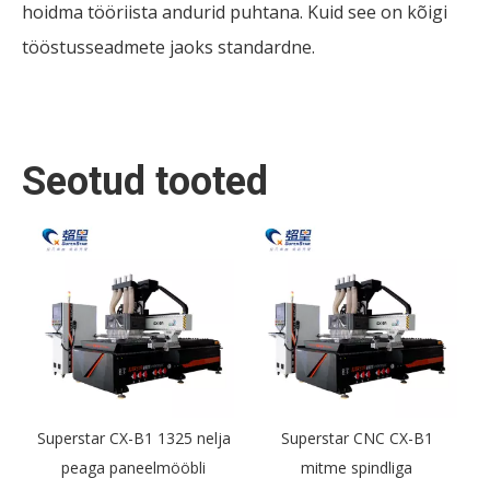
hoidma tööriista andurid puhtana. Kuid see on kõigi
tööstusseadmete jaoks standardne.
Seotud tooted
k
Superstar CX-B1 1325 nelja
Superstar CNC CX-B1
S
peaga paneelmööbli
mitme spindliga