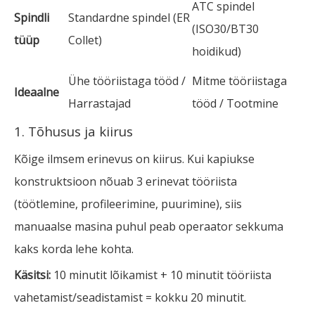
ATC spindel
Spindli
Standardne spindel (ER
(ISO30/BT30
tüüp
Collet)
hoidikud)
Ühe tööriistaga tööd /
Mitme tööriistaga
Ideaalne
Harrastajad
tööd / Tootmine
1. Tõhusus ja kiirus
Kõige ilmsem erinevus on kiirus. Kui kapiukse
konstruktsioon nõuab 3 erinevat tööriista
(töötlemine, profileerimine, puurimine), siis
manuaalse masina puhul peab operaator sekkuma
kaks korda lehe kohta.
Käsitsi:
10 minutit lõikamist + 10 minutit tööriista
vahetamist/seadistamist = kokku 20 minutit.