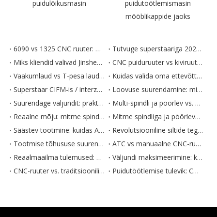
puidulõikusmasin
puidutöötlemismasin
mööblikappide jaoks
6090 vs 1325 CNC ruuter: millist peaksite puidutöötlemiseks ostma?
Tutvuge superstaariga 2026. aasta 139. kantoni messil | Putka 20.1H28
Miks kliendid valivad Jinshengxingi: uuenduslikud CNC-lahendused ja võrratu klienditeenindus 139. kantoni messil
CNC puiduruuter vs kiviruuter: selgitatud peamised erinevused
Vaakumlaud vs T-pesa laud CNC-ruuter: milline neist on puidutöötlemiseks parem?
Kuidas valida oma ettevõtte jaoks õige puidust CNC-ruuter
Superstaar CIFM-is / interzum guangzhou 2026: mida puidutöötlemistootjad CNC-lahendustest otsivad
Loovuse suurendamine: mitme spindli ja pöörleva CNC rakendused reklaamides
Suurendage väljundit: praktilised näpunäited mitme spindli ja pöörleva CNC efektiivsuse maksimeerimiseks
Multi-spindli ja pöörlev vs. standardne CNC: milline tööriist sobib teie toodanguga?
Reaalne mõju: mitme spindli ja pöörleva CNC-ruuteri rakendused puidutöötlemisel
Mitme spindliga ja pöörleva CNC-ruuter: tehnilised andmed ja funktsioonid sügav sukeldumine
Säästev tootmine: kuidas ATC CNC-ruuterid juhivad keskkonnasõbralikku tootmist
Revolutsiooniline siltide tegemine: ATC CNC-ruuteri rakendused ja juhtumiuuringud
Tootmise tõhususe suurendamine ATC CNC-ruuteriga: 5 ekspertide nõuannet
ATC vs manuaalne CNC-ruuter: milline masin sobib teie ettevõttele? (2026. aasta võrdlus)
Reaalmaailma tulemused: ATC CNC ruuteri rakendused kaasaegses puidutöötlemises
Väljundi maksimeerimine: kuidas optimeerida puidu CNC-ruuteri sätteid tõhususe tagamiseks
CNC-ruuter vs. traditsioonilised puidutöötlemistööriistad: milline on teie jaoks õige?
Puidutöötlemise tulevik: CNC-ruuterite suundumused ja turuväljavaated (2026)