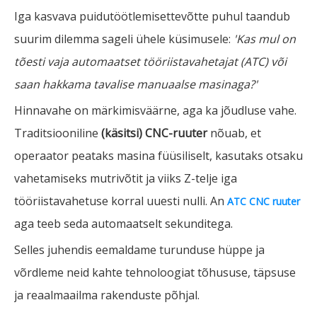
Iga kasvava puidutöötlemisettevõtte puhul taandub
suurim dilemma sageli ühele küsimusele:
'Kas mul on
tõesti vaja automaatset tööriistavahetajat (ATC) või
saan hakkama tavalise manuaalse masinaga?'
Hinnavahe on märkimisväärne, aga ka jõudluse vahe.
Traditsiooniline
(käsitsi) CNC-ruuter
nõuab, et
operaator peataks masina füüsiliselt, kasutaks otsaku
vahetamiseks mutrivõtit ja viiks Z-telje iga
tööriistavahetuse korral uuesti nulli. An
ATC CNC ruuter
aga teeb seda automaatselt sekunditega.
Selles juhendis eemaldame turunduse hüppe ja
võrdleme neid kahte tehnoloogiat tõhususe, täpsuse
ja reaalmaailma rakenduste põhjal.