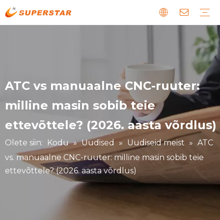
Puidust CNC ruuter
Paneelmööbli tootmisliin
Kivist CNC masin
EPS vaht CNC marsruut
Laser CNC masin
Digitaalne lõikemasin
Metall ja spetsiaalne CNC masin
Laadi alla
Juhend
Uudiseid meist
Vead ja hooldus
Lugu meie klientidest
ATC vs manuaalne CNC-ruuter:
milline masin sobib teie
ettevõttele? (2026. aasta võrdlus)
Olete siin:
Kodu
»
Uudised
»
Uudiseid meist
»
ATC
vs. manuaalne CNC-ruuter: milline masin sobib teie
ettevõttele? (2026. aasta võrdlus)