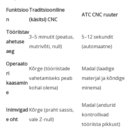
Funktsioo
Traditsiooniline
ATC CNC ruuter
n
(käsitsi) CNC
Tööriistav
3–5 minutit (peatus,
5–12 sekundit
ahetuse
mutrivõti, null)
(automaatne)
aeg
Operaato
Kõrge (tööriistade
Madal (laadige
ri
vahetamiseks peab
materjal ja kõndige
kaasamin
kohal olema)
minema)
e
Madal (andurid
Inimvigad
Kõrge (praht sassis,
kontrollivad
e oht
vale Z-null)
tööriista pikkust)