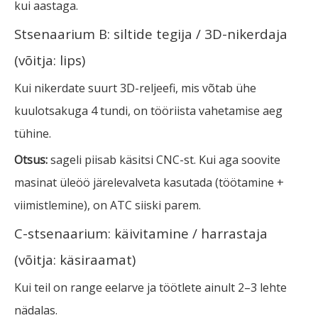
kui aastaga.
Stsenaarium B: siltide tegija / 3D-nikerdaja
(võitja: lips)
Kui nikerdate suurt 3D-reljeefi, mis võtab ühe
kuulotsakuga 4 tundi, on tööriista vahetamise aeg
tühine.
Otsus:
sageli piisab käsitsi CNC-st. Kui aga soovite
masinat üleöö järelevalveta kasutada (töötamine +
viimistlemine), on ATC siiski parem.
C-stsenaarium: käivitamine / harrastaja
(võitja: käsiraamat)
Kui teil on range eelarve ja töötlete ainult 2–3 lehte
nädalas.