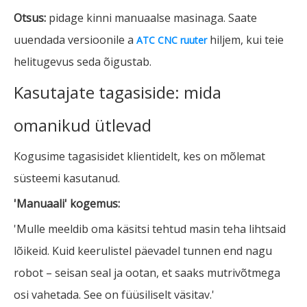
Otsus:
pidage kinni manuaalse masinaga. Saate
uuendada versioonile a
hiljem, kui teie
ATC CNC ruuter
helitugevus seda õigustab.
Kasutajate tagasiside: mida
omanikud ütlevad
Kogusime tagasisidet klientidelt, kes on mõlemat
süsteemi kasutanud.
'Manuaali' kogemus:
'Mulle meeldib oma käsitsi tehtud masin teha lihtsaid
lõikeid. Kuid keerulistel päevadel tunnen end nagu
robot – seisan seal ja ootan, et saaks mutrivõtmega
osi vahetada. See on füüsiliselt väsitav.'