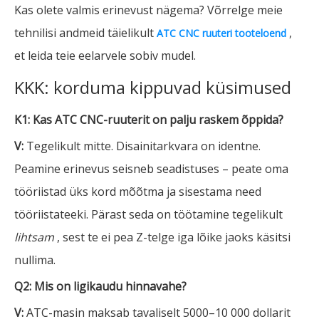
Kas olete valmis erinevust nägema? Võrrelge meie
tehnilisi andmeid täielikult
,
ATC CNC ruuteri tooteloend
et leida teie eelarvele sobiv mudel.
KKK: korduma kippuvad küsimused
K1: Kas ATC CNC-ruuterit on palju raskem õppida?
V:
Tegelikult mitte. Disainitarkvara on identne.
Peamine erinevus seisneb seadistuses – peate oma
tööriistad üks kord mõõtma ja sisestama need
tööriistateeki. Pärast seda on töötamine tegelikult
lihtsam
, sest te ei pea Z-telge iga lõike jaoks käsitsi
nullima.
Q2: Mis on ligikaudu hinnavahe?
V:
ATC-masin maksab tavaliselt 5000–10 000 dollarit