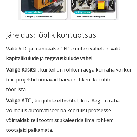
Järeldus: lõplik kohtuotsus
Valik ATC ja manuaalse CNC-ruuteri vahel on valik
kapitalikulude
ja
tegevuskulude vahel
.
Valige Käsitsi
, kui teil on rohkem aega kui raha või kui
teie projektid nõuavad harva rohkem kui ühte
tööriista.
Valige ATC
, kui juhite ettevõtet, kus 'Aeg on raha'.
Võimalus automatiseerida keerulisi protsesse
võimaldab teil tootmist skaleerida ilma rohkem
töötajaid palkamata.