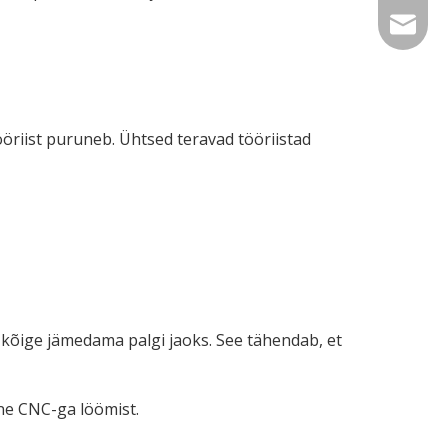
admin@c
ööriist puruneb. Ühtsed teravad tööriistad
 kõige jämedama palgi jaoks. See tähendab, et
nne CNC-ga löömist.