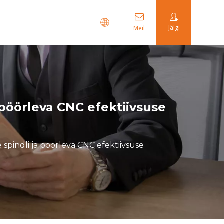
Jälgi
Meil
 marsruut
 pöörleva CNC efektiivsuse
spindli ja pöörleva CNC efektiivsuse