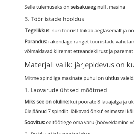
Selle tulemuseks on
seisakuaeg null .
masina
3. Tööriistade hooldus
Tegelikkus:
nüri tööriist lõikab aeglasemalt ja n
Parandus:
rakendage ranget tööriistade vahetamis
võimaldavad kiiremat etteandekiirust ja paremat v
Materjali valik: järjepidevus on 
Mitme spindliga masinate puhul on ühtlus vaiel
1. Laovarude ühtsed mõõtmed
Miks see on oluline:
kui pöörate 8 lauajalga ja 
ülejäänud 7 spindlit 'lõikavad õhku' esimestel kä
Soovitus:
eeltöötlege oma varu (hööveldamine või