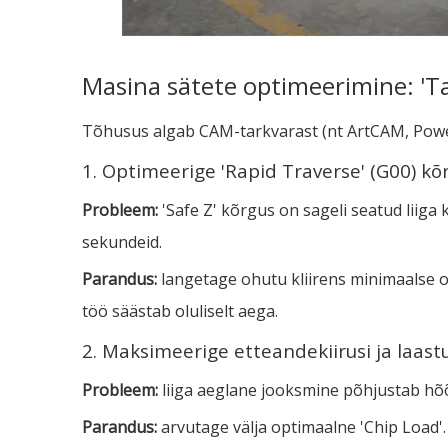
Masina sätete optimeerimine: 'Ta
Tõhusus algab CAM-tarkvarast (nt ArtCAM, Power
1. Optimeerige 'Rapid Traverse' (G00) k
Probleem:
'Safe Z' kõrgus on sageli seatud liiga
sekundeid.
Parandus:
langetage ohutu kliirens minimaalse 
töö säästab oluliselt aega.
2. Maksimeerige etteandekiirusi ja laas
Probleem:
liiga aeglane jooksmine põhjustab hõõ
Parandus:
arvutage välja optimaalne 'Chip Load'