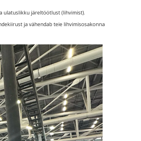
latuslikku järeltöötlust (lihvimist).
ndekiirust ja vähendab teie lihvimisosakonna