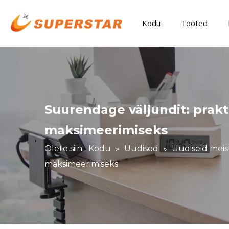
Kodu
Tooted
Suurendage väljundit: prakt
maksimeerimiseks
Olete siin:
Kodu
»
Uudised
»
Uudiseid meis
maksimeerimiseks