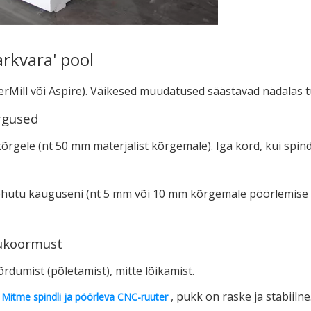
rkvara' pool
Mill või Aspire). Väikesed muudatused säästavad nädalas t
õrgused
 kõrgele (nt 50 mm materjalist kõrgemale). Iga kord, kui spi
ohutu kauguseni (nt 5 mm või 10 mm kõrgemale pöörlemise 
tukoormust
rdumist (põletamist), mitte lõikamist.
.
, pukk on raske ja stabiiln
Mitme spindli ja pöörleva CNC-ruuter