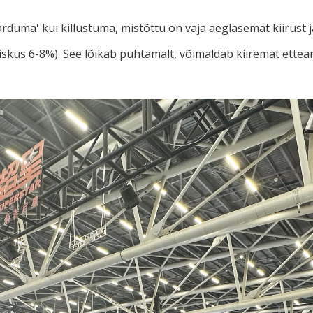
uma' kui killustuma, mistõttu on vaja aeglasemat kiirust ja u
iskus 6-8%). See lõikab puhtamalt, võimaldab kiiremat ettea