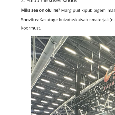
2. Puidu niiskusesisaldus
Miks see on oluline?
Märg puit kipub pigem 'määrd
Soovitus:
Kasutage kuivatuskuivatusmaterjali (ni
koormust.