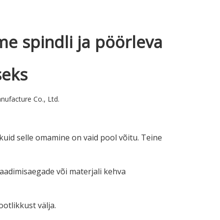
e spindli ja pöörleva
seks
nufacture Co., Ltd.
id selle omamine on vaid pool võitu. Teine
aadimisaegade või materjali kehva
otlikkust välja.