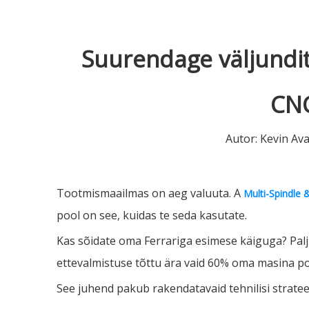
Suurendage väljundit
CNC
Autor: Kevin Av
Tootmismaailmas on aeg valuuta. A
Multi-Spindle
pool on see, kuidas te seda kasutate.
Kas sõidate oma Ferrariga esimese käiguga? Pal
ettevalmistuse tõttu ära vaid 60% oma masina pot
See juhend pakub rakendatavaid tehnilisi stratee