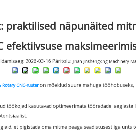
: praktilised näpunäited mitm
 efektiivsuse maksimeerimi
aldamisaeg: 2026-03-16 Päritolu:
Jinan Jinshengxing Machinery Ma
on mõeldud suure mahuga tööhobuseks, ku
 & Rotary CNC-ruuter
jud töökojad kasutavad optimeerimata tööradade, aeglaste l
entsiaalist.
giaid, et pigistada oma mitme peaga seadistusest iga unts to