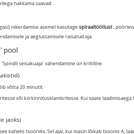
sellega hakkama saavad.
agasi) nikerdamise asemel kasutage
spiraaltöötlust .
pöörleva
rendamisele ja aeglustamisele raisatud aja.
' pool
Spindli seisakuaja' vähendamine on kriitiline.
akistid)
ib võtta 20 minutit.
tesse või kiirkinnitusklambritesse. Kui saate laadimisaega l
e jaoks)
see kaheks tsooniks. Sel ajal, kui masin lõikab tsoonis A, la