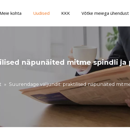
Meie kohta
Uudised
KKK
Võtke meiega ühendust
Paneelmööbli tootmisliin
Metall ja spetsiaalne CNC masin
EPS vaht CNC
ilised näpunäited mitme spindli ja
t
»
Suurendage väljundit: praktilised näpunäited mitme 