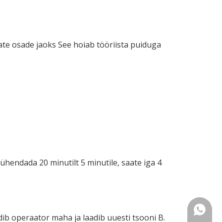
te osade jaoks See hoiab tööriista puiduga
ühendada 20 minutilt 5 minutile, saate iga 4
WhatsA
adib operaator maha ja laadib uuesti tsooni B.