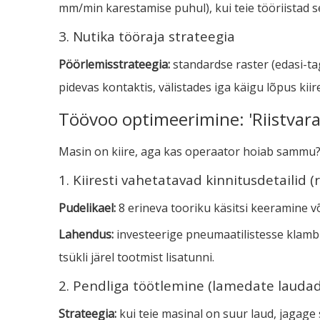
mm/min karestamise puhul), kui teie tööriistad 
3. Nutika tööraja strateegia
Pöörlemisstrateegia:
standardse raster (edasi-t
pidevas kontaktis, välistades iga käigu lõpus kii
Töövoo optimeerimine: 'Riistvara
Masin on kiire, aga kas operaator hoiab sammu? '
1. Kiiresti vahetatavad kinnitusdetailid (r
Pudelikael:
8 erineva tooriku käsitsi keeramine võ
Lahendus:
investeerige pneumaatilistesse klambri
tsükli järel tootmist lisatunni.
2. Pendliga töötlemine (lamedate laudad
Strateegia:
kui teie masinal on suur laud, jagage 