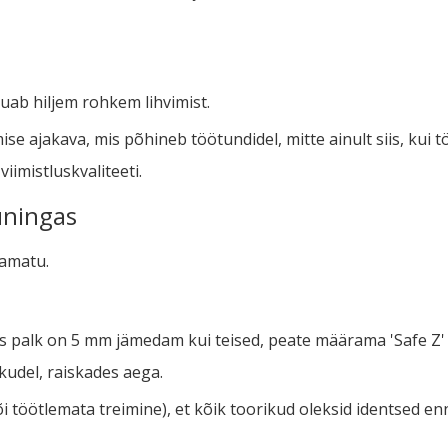
õuab hiljem rohkem lihvimist.
e ajakava, mis põhineb töötundidel, mitte ainult siis, kui t
iimistluskvaliteeti.
kuningas
damatu.
üks palk on 5 mm jämedam kui teised, peate määrama 'Safe Z'
ikudel, raiskades aega.
 töötlemata treimine), et kõik toorikud oleksid identsed e