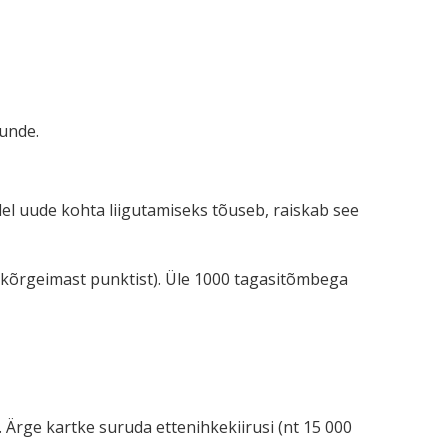
unde.
ndel uude kohta liigutamiseks tõuseb, raiskab see
kõrgeimast punktist). Üle 1000 tagasitõmbega
e. Ärge kartke suruda ettenihkekiirusi (nt 15 000