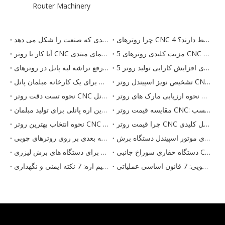
Router Machinery
چرا روترهای CNC 4 اسپیندل بر تولید مبلمان پانل تسلط دارند؟
آینده مبلمان تابلویی: 5 روندی که صنعت را شکل می دهد
5 مزیت کلیدی روترهای CNC برای تولید مبلمان
آیا کار با روتر CNC آسان است؟ راهنمای مبتدی
5 راه برای افزایش کارایی تولید روتر CNC
نحوه رفع تراشه لبه پانل در روترهای CNC
تشخیص نویز اسپیندل روتر CNC: علل و رفع
لیست کامل تجهیزات برای یک کارخانه مبلمان پانل
نحوه ارزیابی مارک های روتر CNC: کیفیت در مقابل قیمت
نحوه تست دقت روتر CNC برای مبلمان پانل
مقایسه قیمت روتر CNC: نحوه ارزیابی ارزش فراتر از برچسب
نحوه انتخاب بهترین اره پانلی برای تولید مبلمان
چرا قیمت روتر CNC چوب کاری متفاوت است: 5 عامل کلیدی
نحوه انتخاب بهترین روتر CNC چوب: معیارهای ارزیابی کلیدی
تعمیر و نگهداری موتور اسپیندل دستگاه برش CNC
حکاکی سه بعدی بر روی روترهای چوبی CNC: نکات مسیر ابزار
دستگاه حفاری سوراخ جانبی CNC: نحوه رفع حفاری نادرست
راهنمای تعمیر و نگهداری تابستانی برای دستگاه های برش لیزری
ایمنی اره میز کشویی: 7 قانون اساسی عملیاتی
راهنمای عملکرد بیم اره: 7 نکته ایمنی و نگهداری