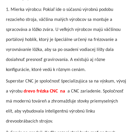
1. Mierka výrobcu: Pokiaľ ide o súčasnú výrobnú podobu
rezacieho stroja, väčšina malých výrobcov sa montuje a
spracováva a lôžko zvára. U veľkých výrobcov majú väčšinou
portálový hoblík, ktorý je špeciálne určený na frézovanie a
vyrovnávanie lôžka, aby sa po osadení vodiacej lišty dala
dosiahnuť presnosť gravírovania. A existujú aj rôzne
konfigurácie, ktoré vedú k rôznym cenám.
Superstar CNC je spoločnosť špecializujúca sa na výskum, vývoj
a výrobu
drevo
frézka
CNC
na
a CNC zariadenie. Spoločnosť
má modernú továreň a zhromažďuje stovky priemyselných
elít, aby vybudovala inteligentnú výrobnú linku
drevoobrábacích strojov.