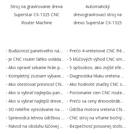
Stroj na gravírovanie dreva
Automatický
Superstar CX-1325 CNC
drevogravírovací stroj na
Router Machine
drevo Superstar CX-1325
Budúcnosť panelového nábytku: 5 trendov formujúcich priemysel
Prečo 4-vretenové CNC frézy dominujú vo výrobe panelového nábytku
Je CNC router ľahko ovládateľný? Sprievodca pre začiatočníkov
5 kľúčových výhod CNC smerovačov pre výrobu nábytku
Ako opraviť sekanie hrán panelov na CNC smerovačoch
5 spôsobov, ako zvýšiť efektivitu výroby CNC routera
Kompletný zoznam vybavenia pre továreň na výrobu panelového nábytku
Diagnostika hluku vretena CNC smerovača: Príčiny a opravy
Ako otestovať presnosť CNC smerovača pre panelový nábytok
Ako hodnotiť značky CNC smerovačov: kvalita vs. cena
Ako si vybrať najlepšiu panelovú pílu na výrobu nábytku
Porovnanie cien CNC routera: Ako vyhodnotiť hodnotu nad rámec značky
Ako si vybrať najlepší drevený CNC router: kľúčové hodnotiace kritériá
Prečo sa ceny drevoobrábacích CNC smerovačov líšia: 5 kľúčových faktorov
3D reliéfne vyrezávanie na CNC frézach do dreva: tipy na dráhu nástroja
Údržba motora vretena CNC rezacieho stroja
Sprievodca letnou údržbou laserových rezacích strojov
CNC stroj na vŕtanie bočných otvorov: Ako opraviť nepresné vŕtanie
Návod na obsluhu lúčovej píly: 7 tipov pre bezpečnosť a údržbu
Bezpečnosť posuvnej stolovej píly: 7 základných prevádzkových pravidiel