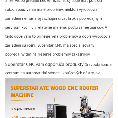
2. Servis po predaji: Keďže rezací stroj bude mať po troch
rokoch používania malé problémy, niektorí výrobcovia
zariadení nemusia byť schopní držať krok s popredajným
servisom kvôli ich relatívne malému počtu zamestnancov. V
tejto dobe vám to prinesie veľa problémov a dobrí výrobcovia
zariadení sú rôzni. Superstar CNC má špecializovaný
popredajný tím na riešenie problémov zákazníkov.
Superstar CNC vám odporúča produkty:
Drevoobrábacie
centrum na automatickú výmenu kotúčových nástrojov