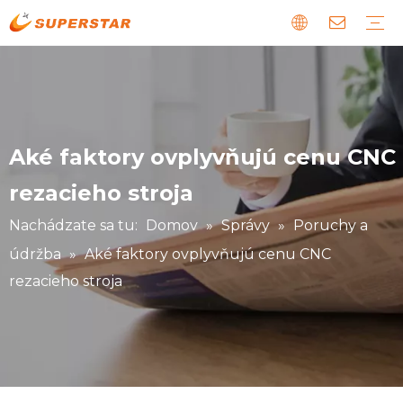
Drevený CNC router
Linka na výrobu panelového nábytku
Kamenný CNC stroj
CNC cesta z EPS peny
Laserový CNC stroj
Digitálny rezací stroj
Kovový a špeciálny CNC stroj
Stiahnuť
Sprievodca
Novinky o nás
Poruchy a údržba
Príbeh o našich klientoch
Aké faktory ovplyvňujú cenu CNC
rezacieho stroja
Nachádzate sa tu:
Domov
»
Správy
»
Poruchy a
údržba
»
Aké faktory ovplyvňujú cenu CNC
rezacieho stroja