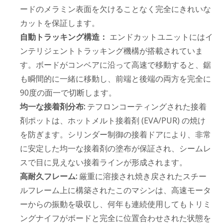
ードのメラミン表面を欠けることなく完全にきれいな
カットを保証します。
自動トラッキング構造：
エンドカットユニットにはイ
ンテリジェントトラッキング機構が搭載されていま
す。ボードがコンベアに沿って高速で移動すると、鋸
も瞬間的に一緒に移動し、前端と後端の両方を完全に
90度の面一で切断します。
均一な接着剤分布:
テフロンコーティングされた接着
剤ポットは、ホットメルト接着剤 (EVA/PUR) の焼け
を防ぎます。シリンダー制御の接着ドアにより、非常
に安定した均一な接着剤の塗布が保証され、シームレ
スで目に見えない接着ラインが形成されます。
高耐久フレーム:
厳重に溶接され焼き戻されたスチー
ルフレーム上に構築されたこのマシンは、高速モータ
ーからの振動を吸収し、何年も連続使用してもトリミ
ングナイフがボードと完全に位置合わせされた状態を