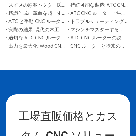
スイスの顧客ヘクター氏が Superstar CNC 円筒彫刻機を購入
持続可能な製造: ATC CNC ルーターが環境に優しい生産を推進する方法
標識作成に革命を起こす: ATC CNC ルーターのアプリケーションとケーススタディ
ATC CNC ルーターで生産効率を高める方法: 5 つの専門家のヒント
ATC と手動 CNC ルーター: どちらのマシンがあなたのビジネスに適合しますか? (2026年比較)
トラブルシューティング ガイド: 一般的な ATC CNC ルーターの障害と解決策
実際の結果: 現代の木工における ATC CNC ルーターの応用
マシンをマスターする: 究極の ATC CNC ルーター操作およびメンテナンス ガイド
適切な ATC CNC ルーターの選び方: 究極の購入ガイド (2026)
ATC CNC ルーターの説明: 技術仕様、特徴、機能ガイド
出力を最大化: Wood CNC ルーターの設定を最適化して効率を高める方法
CNC ルーターと従来の木工ツール: どちらが最適ですか?
工場直販価格とカス
タム CNC ソリュー