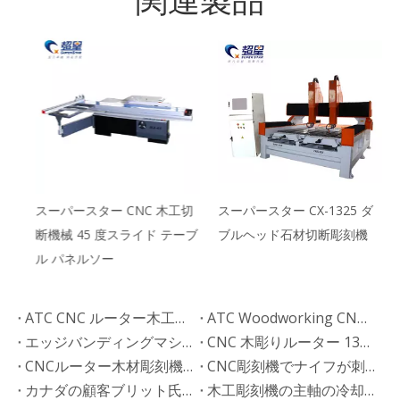
関連製品
スーパースター CNC 木工切
スーパースター CX-1325 ダ
断機械 45 度スライド テーブ
ブルヘッド石材切断彫刻機
ル パネルソー
ATC CNC ルーター木工機械 B2 ポーランドへの輸出
ATC Woodworking CNCルーター彫刻機がシンガポールに輸出されました
エッジバンディングマシンの9つの機能をご紹介
CNC 木彫りルーター 1325 をバーレーンに輸出
CNCルーター木材彫刻機のエラー解決策
CNC彫刻機でナイフが刺さる問題を解決する方法
カナダの顧客ブリット氏が Superstar CNC 3015 ファイバーレーザー切断機を購入しました
木工彫刻機の主軸の冷却方法