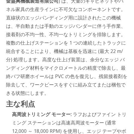
金盛興機械製造有限公司
) は、大量のキャビネットやパ
ネル家具の生産ラインに不可欠なコンポーネントです。
直線状のエッジバンディング用に設計されたこの機械
は、半自動または手動のエッジバンダーに伴う手作業、
接着剤の不均一性、不均一なトリミングを排除します。
複数の仕上げステーションを 1 つの連続したトラックに
統合することにより、機械は基板を迅速に (最大 22 m/
分) 処理します。高度な仕上げ装置は、余分なエッジ バ
ンディング材料をマイクロメートルの精度で除去し、最
終バフ研磨ホイールは PVC の色を復元し、残留接着剤を
除去して、ワークピースをすぐに組み立てまたは梱包で
きる状態にします。
主な利点
高周波トリミング モーター:
ラフおよびファイン トリ
ミング ステーションは高速高周波モーター (通常
12,000 ～ 18,000 RPM) を使用し、エッジ テープやボ