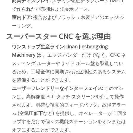
商業ディスプレイ:
メラミン化粧チップボード (MFC)
で作られた小売棚および展示ブース。
室内ドア:
複合およびフラッシュ木製ドアのエッジ シ
ーリング。
スーパースター CNC を選ぶ理由
ワンストップ生産ライン:
Jinan Jinshengxing
Machinery は
、エッジ バンダーだけでなく、CNC ネ
スティング ルーターやサイド ボール盤も製造してい
るため、工場全体に同期された互換性のあるシステム
を装備することができます。
ユーザーフレンドリーなインターフェイス:
このマシ
ンは、高解像度 PLC タッチ スクリーンを介して操作
されます。明確な視覚的フィードバック、故障アラー
ム (空気圧低下など) を提供し、オペレーターが 1 回タ
ップするだけで個々の機能ステーションをオンまたは
オフにすることができます。