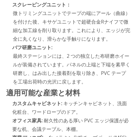
スクレーピングユニット：
微トリミングユニットでテープの端にアール（曲線）
を付けた後、キサゲユニットで超硬合金Rナイフで微
細な加工線を削り取ります。これにより、エッジが完
全に丸くなり、滑らかな手触りになります。
バフ研磨ユニット:
最終ステーションには、2 つの独立した布研磨ホイー
ルが装備されています。パネルの上端と下端を素早く
研磨し、はみ出した接着剤を取り除き、PVC テープ
を工場出荷時の光沢に戻します。
適用可能な産業と材料
カスタムキャビネット:
キッチンキャビネット、洗面
化粧台、ワードローブのドア。
オフィス家具:
耐久性のある厚い PVC エッジ保護が必
要な机、会議テーブル、本棚。