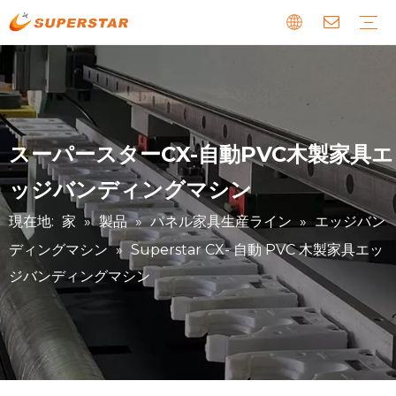
木製CNCルーター
パネル家具生産ライン
石材CNCマシン
EPS フォーム CNC ルート
レーザーCNCマシン
デジタルカッティングマシン
金属および特殊CNCマシン
ダウンロード
ガイド
私たちについてのニュース
故障とメンテナンス
お客様のお話
スーパースターCX-自動PVC木製家具エ
ッジバンディングマシン
現在地:
家
»
製品
»
パネル家具生産ライン
»
エッジバン
ディングマシン
»
Superstar CX- 自動 PVC 木製家具エッ
ジバンディングマシン