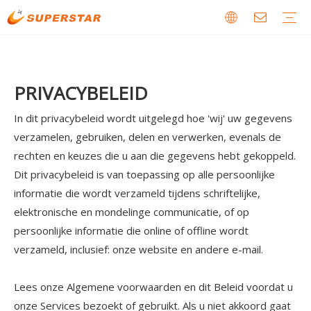
Houten CNC-router
Productielijn voor paneelmeubilair
Steen CNC-machine
EPS-schuim CNC-route
Laser-CNC-machine
Digitale snijmachine
Metaal en speciale CNC-machine
Downloaden
Gids
Nieuws over ons
Storingen en onderhoud
Verhaal over onze klanten
PRIVACYBELEID
In dit privacybeleid wordt uitgelegd hoe 'wij' uw gegevens
verzamelen, gebruiken, delen en verwerken, evenals de
rechten en keuzes die u aan die gegevens hebt gekoppeld.
Dit privacybeleid is van toepassing op alle persoonlijke
informatie die wordt verzameld tijdens schriftelijke,
elektronische en mondelinge communicatie, of op
persoonlijke informatie die online of offline wordt
verzameld, inclusief: onze website en andere e-mail.
Lees onze Algemene voorwaarden en dit Beleid voordat u
onze Services bezoekt of gebruikt. Als u niet akkoord gaat