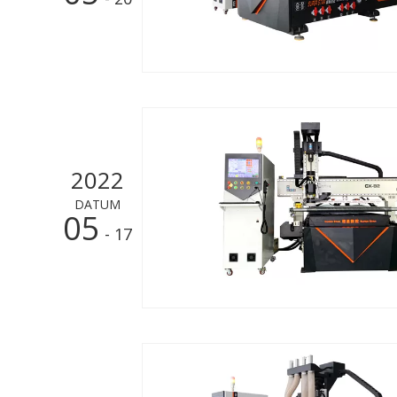
2022
DATUM
05
- 17