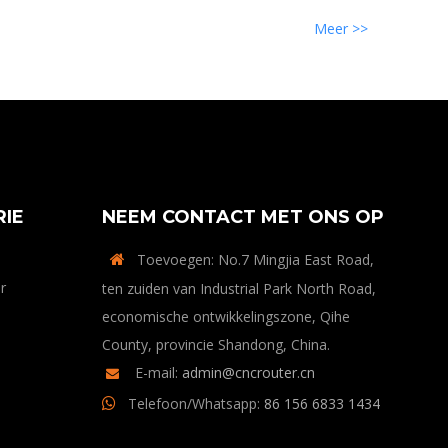
Meer >>
IE
NEEM CONTACT MET ONS OP
Toevoegen: No.7 Mingjia East Road,

r
ten zuiden van Industrial Park North Road,
economische ontwikkelingszone, Qihe
County, provincie Shandong, China.
E-mail:
admin@cncrouter.cn

Telefoon/Whatsapp:
86 156 6833 1434
