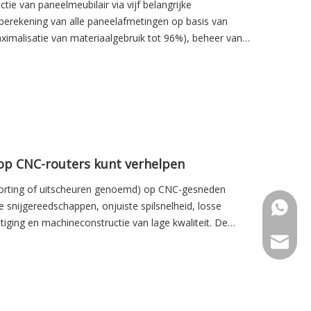
e van paneelmeubilair via vijf belangrijke
berekening van alle paneelafmetingen op basis van
(maximalisatie van materiaalgebruik tot 96%), beheer van
aterialen)
op CNC-routers kunt verhelpen
torting of uitscheuren genoemd) op CNC-gesneden
e snijgereedschappen, onjuiste spilsnelheid, losse
WhatsA
ging en machineconstructie van lage kwaliteit. De
chap – als het chippin is
admin@c