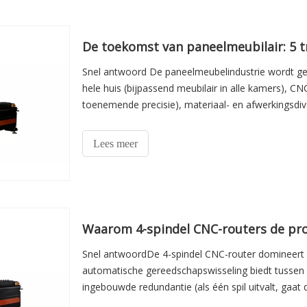
De toekomst van paneelmeubilair: 5 t
Snel antwoord De paneelmeubelindustrie wordt gev
hele huis (bijpassend meubilair in alle kamers), CN
toenemende precisie), materiaal- en afwerkingsdive
slimme fabriek
Lees meer
Waarom 4-spindel CNC-routers de pro
Snel antwoordDe 4-spindel CNC-router domineert
automatische gereedschapswisseling biedt tussen v
ingebouwde redundantie (als één spil uitvalt, gaat 
vergeleken met ATC m