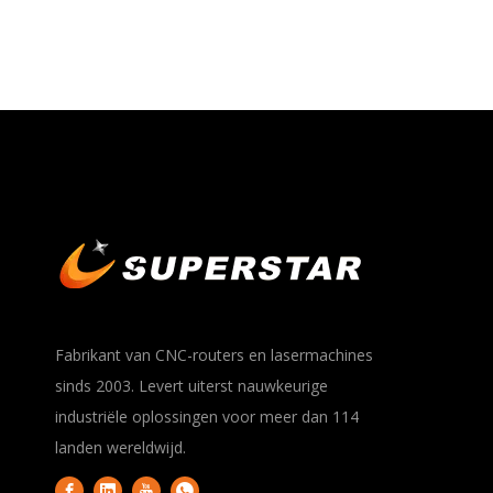
Fabrikant van CNC-routers en lasermachines
sinds 2003. Levert uiterst nauwkeurige
industriële oplossingen voor meer dan 114
landen wereldwijd.