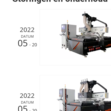
2022
DATUM
05
- 20
2022
DATUM
05
- 20