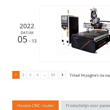
2022
DATUM
05
- 13
1
2
3
4
...
94
Totaal 94 pagina's Ga na
Houten CNC-router
Productielijn voor pane