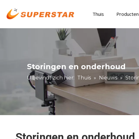
Thuis
Producten
Storingen en onderhoud
U bevindt zich hier:
Thuis
»
Nieuws
»
Stor
Storingen en onderhoud