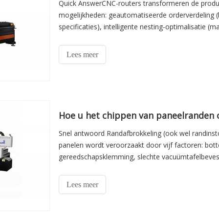
Quick AnswerCNC-routers transformeren de producti
mogelijkheden: geautomatiseerde orderverdeling (
specificaties), intelligente nesting-optimalisatie 
restmateriaal (prioriteit geven aan overgebleven m
Lees meer
Hoe u het chippen van paneelranden 
Snel antwoord Randafbrokkeling (ook wel randins
panelen wordt veroorzaakt door vijf factoren: bott
gereedschapsklemming, slechte vacuümtafelbevesti
snelste oplossing is het vervangen van het gereeds
Lees meer