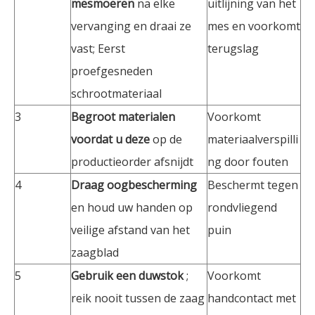
mesmoeren
na elke
uitlijning van het
vervanging en draai ze
mes en voorkomt
vast; Eerst
terugslag
proefgesneden
schrootmateriaal
3
Begroot materialen
Voorkomt
voordat u deze
op de
materiaalverspilli
productieorder afsnijdt
ng door fouten
4
Draag oogbescherming
Beschermt tegen
en houd uw handen op
rondvliegend
veilige afstand van het
puin
zaagblad
5
Gebruik een duwstok
;
Voorkomt
reik nooit tussen de zaag
handcontact met