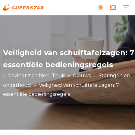
Houten CNC-router
Productielijn voor paneelmeubilair
Steen CNC-machine
EPS-schuim CNC-route
Laser-CNC-machine
Digitale snijmachine
Metaal en speciale CNC-machine
Downloaden
Gids
Nieuws over ons
Storingen en onderhoud
Verhaal over onze klanten
Veiligheid van schuiftafelzagen: 7
essentiële bedieningsregels
U bevindt zich hier:
Thuis
»
Nieuws
»
Storingen en
onderhoud
»
Veiligheid van schuiftafelzagen: 7
essentiële bedieningsregels