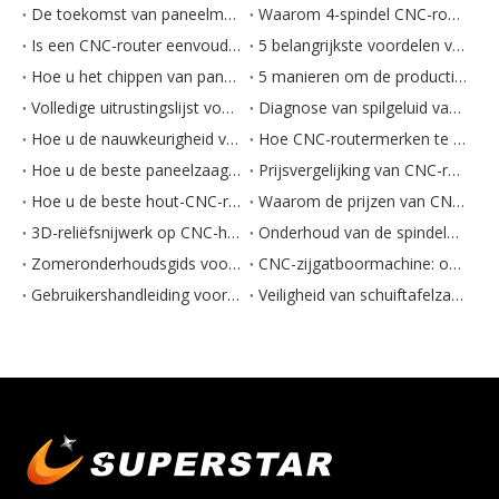
De toekomst van paneelmeubilair: 5 trends die de industrie vormgeven
Waarom 4-spindel CNC-routers de productie van paneelmeubilair domineren
Is een CNC-router eenvoudig te bedienen? Een beginnershandleiding
5 belangrijkste voordelen van CNC-routers voor de meubelproductie
Hoe u het chippen van paneelranden op CNC-routers kunt verhelpen
5 manieren om de productie-efficiëntie van CNC-routers te vergroten
Volledige uitrustingslijst voor een paneelmeubelfabriek
Diagnose van spilgeluid van CNC-router: oorzaken en oplossingen
Hoe u de nauwkeurigheid van een CNC-router kunt testen voor paneelmeubilair
Hoe CNC-routermerken te evalueren: kwaliteit versus prijs
Hoe u de beste paneelzaag voor meubelproductie kiest
Prijsvergelijking van CNC-routers: waarde buiten de tag evalueren
Hoe u de beste hout-CNC-router kiest: belangrijke evaluatiecriteria
Waarom de prijzen van CNC-routers voor houtbewerking variëren: 5 sleutelfactoren
3D-reliëfsnijwerk op CNC-houtrouters: tips voor gereedschapspaden
Onderhoud van de spindelmotor van CNC-snijmachines
Zomeronderhoudsgids voor lasersnijmachines
CNC-zijgatboormachine: onnauwkeurig boren repareren
Gebruikershandleiding voor een straalzaag: 7 veiligheids- en onderhoudstips
Veiligheid van schuiftafelzagen: 7 essentiële bedieningsregels