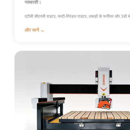
नक्काशी।
एटीसी सीएनसी राउटर, मल्टी-स्पिंडल राउटर, लकड़ी के फर्नीचर और 3डी मो
और जानें →