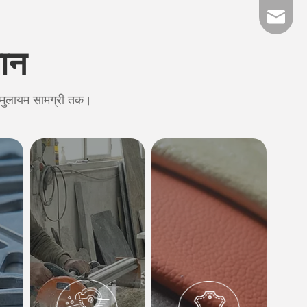
admin@c
धान
 मुलायम सामग्री तक।