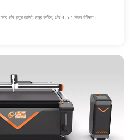
‑और‑ट्यूब कॉम्बो, ट्यूब कटिंग, और 4‑in‑1 लेजर वेल्डिंग।