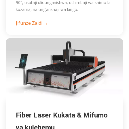
90°, ukataji uliounganishwa, uchimbaji wa shimo la
kuzama, na ung’arishaji wa kingo.
Jifunze Zaidi →
Fiber Laser Kukata & Mifumo
ya kulehemu