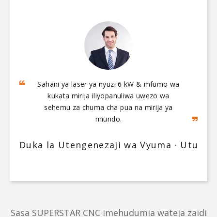
Sahani ya laser ya nyuzi 6 kW & mfumo wa
5-axis bridge kituo cha uchakataji na kituo
cha usindikaji cha quartz kimewezesha
kukata mirija iliyopanuliwa uwezo wa
uchakataji otomatiki kutoka kwa ukataji wa
sehemu za chuma cha pua na mirija ya
slab hadi ung'aaji wa kuzama.
miundo.
Duka la Utengenezaji wa Vyuma · Uturuk
Warsha ya Kukabiliana na Quartz · Vietn
Sasa SUPERSTAR CNC imehudumia wateja zaidi