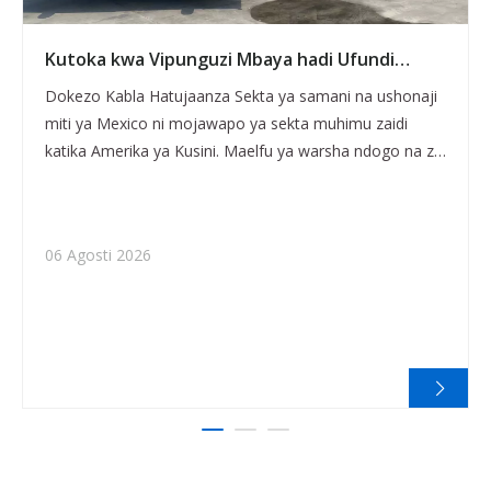
Kutoka kwa Vipunguzi Mbaya hadi Ufundi
Uliosafishwa: Jinsi Kiwanda cha Samani cha
Dokezo Kabla Hatujaanza Sekta ya samani na ushonaji
Meksiko Kilivyovunja Kupitia Dari Yake ya
miti ya Mexico ni mojawapo ya sekta muhimu zaidi
Uzalishaji na Kipanga Njia cha CX-1325 CNC
katika Amerika ya Kusini. Maelfu ya warsha ndogo na za
kati huzalisha kila kitu kutoka kwa vipande vya
mapambo vilivyochongwa kwa mikono hadi seti kamili
za kabati - zinazohudumia soko la ndani na mwelekeo
06 Agosti 2026
unaozidi kuuzwa nje