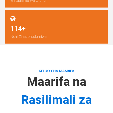
Wataalamu wa Ufundi
114+
Nchi Zinazohudumiwa
KITUO CHA MAARIFA
Maarifa na
Rasilimali za