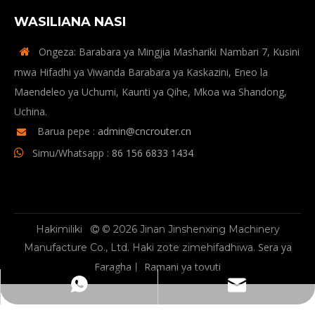
WASILIANA NASI
Ongeza: Barabara ya Mingjia Mashariki Nambari 7, Kusini

mwa Hifadhi ya Viwanda Barabara ya Kaskazini, Eneo la
Maendeleo ya Uchumi, Kaunti ya Qihe, Mkoa wa Shandong,
Uchina.
Barua pepe :
admin@cncrouter.cn

Simu/Whatsapp :
86 156 6833 1434

Hakimiliki
© 2026 Jinan Jinshenxing Machinery

Sera ya
Manufacture Co., Ltd. Haki zote zimehifadhiwa.
Faragha
Ramani ya tovuti
丨
admin@cncrouter.cn
WhatsApp