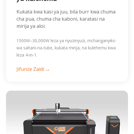
Kukata kwa kasi ya juu, bila burr kwa chuma
cha pua, chuma cha kaboni, karatasi na
mirija ya aloi.
1500W–30,000W leza ya nyuzinyuzi, mchanganyiko
wa sahani-na-tube, kukata mirija, na kulehemu kwa
leza 4-in-1.
Jifunze Zaidi →