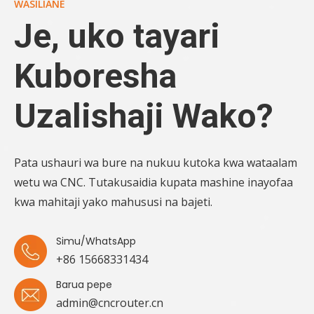
WASILIANE
Je, uko tayari
Kuboresha
Uzalishaji Wako?
Pata ushauri wa bure na nukuu kutoka kwa wataalam
wetu wa CNC. Tutakusaidia kupata mashine inayofaa
kwa mahitaji yako mahususi na bajeti.
Simu/WhatsApp
+86 15668331434
Barua pepe
admin@cncrouter.cn