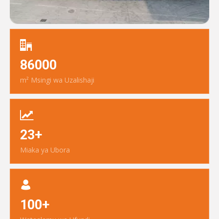
86000
m² Msingi wa Uzalishaji
23+
Miaka ya Ubora
100+