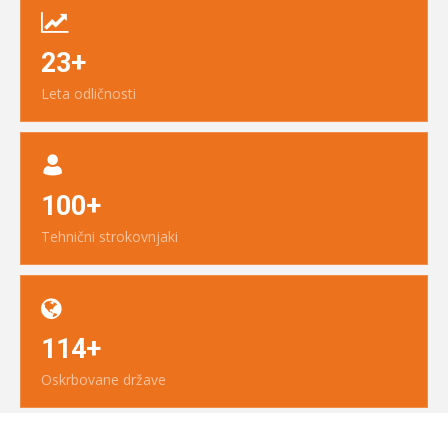
23+
Leta odličnosti
100+
Tehnični strokovnjaki
114+
Oskrbovane države