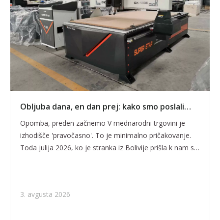
Obljuba dana, en dan prej: kako smo poslali
CNC-rezkalnik CX-1325 v Bolivijo pred
Opomba, preden začnemo V mednarodni trgovini je
predvidenim rokom - julij 2026
izhodišče 'pravočasno'. To je minimalno pričakovanje.
Toda julija 2026, ko je stranka iz Bolivije prišla k nam s
strogim rokom pošiljanja in urnikom proizvodnje, ki je
bil odvisen od tega, smo se odločili, da izpolnitev roka ni
dovolj. Poslali smo
3. avgusta 2026