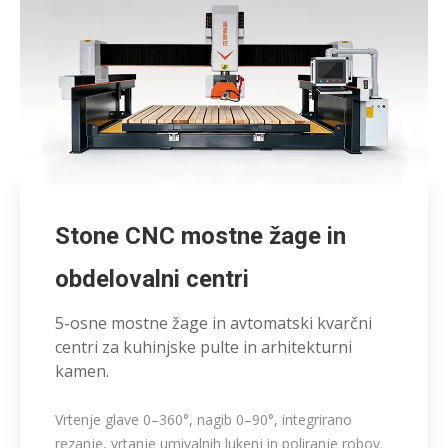
Stone CNC mostne žage in
obdelovalni centri
5-osne mostne žage in avtomatski kvarčni
centri za kuhinjske pulte in arhitekturni
kamen.
Vrtenje glave 0–360°, nagib 0–90°, integrirano
rezanje, vrtanje umivalnih lukenj in poliranje robov.