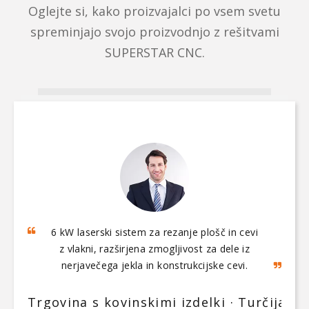
Oglejte si, kako proizvajalci po vsem svetu
spreminjajo svojo proizvodnjo z rešitvami
SUPERSTAR CNC.
6 kW laserski sistem za rezanje plošč in cevi
5-osna mostna žaga in kvarčni obdelovalni
z vlakni, razširjena zmogljivost za dele iz
center sta omogočila avtomatizacijo
nerjavečega jekla in konstrukcijske cevi.
celotnega procesa od rezanja plošč do
poliranja umivalnika.
Trgovina s kovinskimi izdelki · Turčija