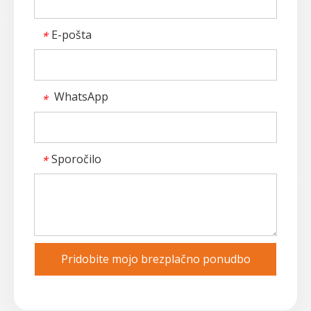
E-pošta
*
WhatsApp
*
Sporočilo
*
Pridobite mojo brezplačno ponudbo