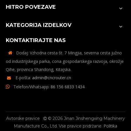
HITRO POVEZAVE
KATEGORIJA IZDELKOV
KONTAKTIRAJTE NAS
Dodaj: Vzhodna cesta št. 7 Mingjia, severna cesta južno

od industrijskega parka, cona gospodarskega razvoja, okrožje
Qihe, provinca Shandong, Kitajska.
E-pošta:
admin@cncrouter.cn

Telefon/Whatsapp:
86 156 6833 1434

Avtorske pravice
© 2026 Jinan Jinshengxing Machinery
