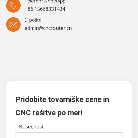
Telefon/WhatsApp
+86 15668331434
E-pošta
admin@cncrouter.cn
Pridobite tovarniške cene in
CNC rešitve po meri
Nosečnost