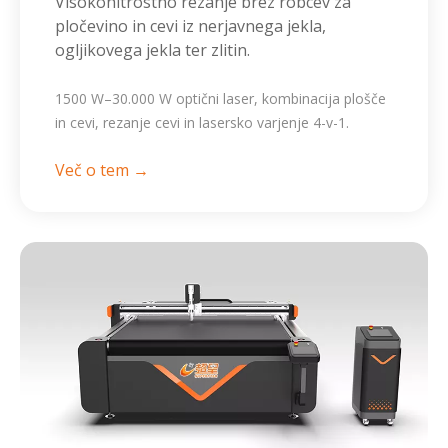
Visokohitrostno rezanje brez robcev za
pločevino in cevi iz nerjavnega jekla,
ogljikovega jekla ter zlitin.
1500 W–30.000 W optični laser, kombinacija plošče
in cevi, rezanje cevi in ​​lasersko varjenje 4-v-1.
Več o tem →