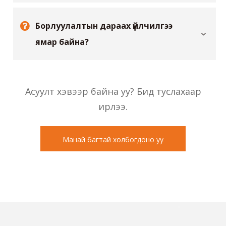
надад засвар хийж чадах уу?
Борлуулалтын дараах үйлчилгээ
ямар байна?
Асуулт хэвээр байна уу? Бид туслахаар
ирлээ.
Манай багтай холбогдоно уу