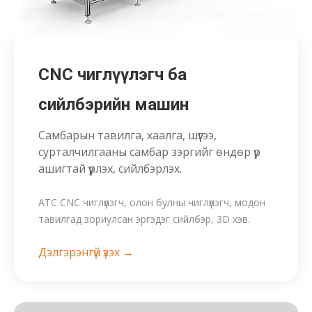
CNC чиглүүлэгч ба
сийлбэрийн машин
Самбарын тавилга, хаалга, шүүгээ,
сурталчилгааны самбар зэргийг өндөр үр
ашигтай үүрлэх, сийлбэрлэх.
ATC CNC чиглүүлэгч, олон булны чиглүүлэгч, модон
тавилгад зориулсан эргэдэг сийлбэр, 3D хэв.
Дэлгэрэнгүй үзэх →