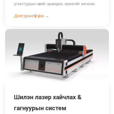
угаалтуурын нүхийг өрөмдөж, ирмэгийг өнгөлөх.
Дэлгэрэнгүй үзэх →
Шилэн лазер хайчлах &
гагнуурын систем