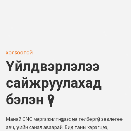
ХОЛБООТОЙ
Үйлдвэрлэлээ
сайжруулахад
бэлэн үү?