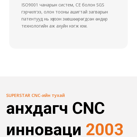
ISO9001 чанарын систем, CE болон SGS
гэрчилгээ, олон тооны ашигтай загварын
патентууд нь хүлээн зөвшөөрөгдсөн өндөр
технологийн аж ахуйн нэгж юм.
SUPERSTAR CNC-ийн тухай
анхдагч CNC
инноваци
2003