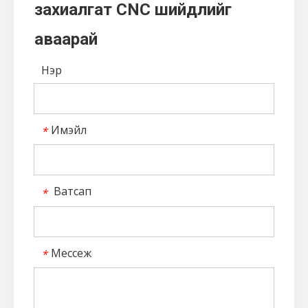
Үйлдвэрээс шууд үнэ,
захиалгат CNC шийдлийг
аваарай
Нэр
Имэйл
*
Ватсап
*
Мессеж
*