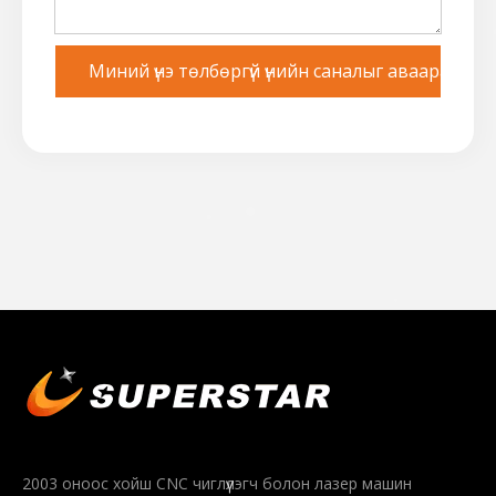
Миний үнэ төлбөргүй үнийн саналыг аваарай