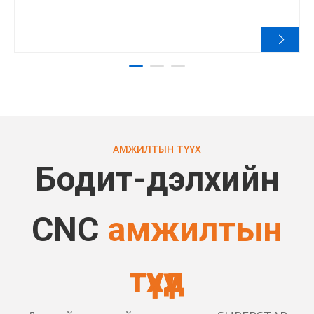
АМЖИЛТЫН ТҮҮХ
Бодит-дэлхийн
CNC
амжилтын
түүхүүд