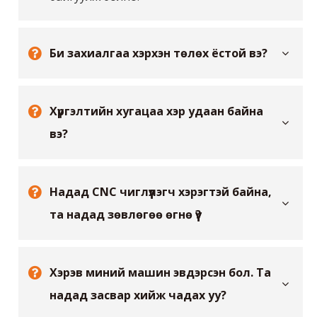
агаарын тээвэрлэлтийг зохион
байгуулж болно.
Би захиалгаа хэрхэн төлөх ёстой вэ?
Хүргэлтийн хугацаа хэр удаан байна
вэ?
Надад CNC чиглүүлэгч хэрэгтэй байна,
та надад зөвлөгөө өгнө үү?
Хэрэв миний машин эвдэрсэн бол. Та