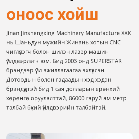
оноос хойш
Jinan Jinshengxing Machinery Manufacture ХХК
нь Шаньдун мужийн Жинань хотын CNC
чиглүүлэгч болон шилэн лазер машин
үйлдвэрлэгч юм. Бид 2003 онд SUPERSTAR
брэндээр үйл ажиллагаагаа эхлүүлсэн.
Дотоодын болон гадаадын хэд хэдэн
брэндүүдтэй бид 1 сая долларын ерөнхий
хөрөнгө оруулалттай, 86000 гаруй ам метр
талбай бүхий үйлдвэрийн талбайтай.