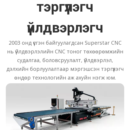
тэргүүлэгч
үйлдвэрлэгч
2003 онд үүсгэн байгуулагдсан Superstar CNC
нь үйлдвэрлэлийн CNC тоног төхөөрөмжийн
судалгаа, боловсруулалт, үйлдвэрлэл,
дэлхийн борлуулалтаар мэргэшсэн тэргүүлэгч
өндөр технологийн аж ахуйн нэгж юм.