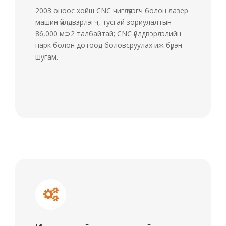
2003 оноос хойш CNC чиглүүлэгч болон лазер
машин үйлдвэрлэгч, тусгай зориулалтын
86,000 м⊃2 талбайтай; CNC үйлдвэрлэлийн
парк болон дотоод боловсруулах иж бүрэн
шугам.