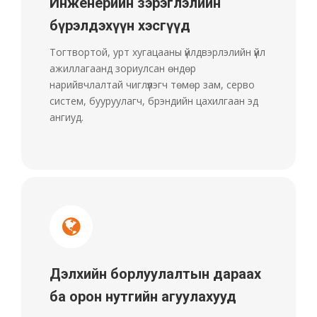
Инженерийн зэрэглэлийн
бүрэлдэхүүн хэсгүүд
Тогтвортой, урт хугацааны үйлдвэрлэлийн үйл
ажиллагаанд зориулсан өндөр
нарийвчлалтай чиглүүлэгч төмөр зам, серво
систем, бууруулагч, брэндийн цахилгаан эд
ангиуд.
Дэлхийн борлуулалтын дараах
ба орон нутгийн агуулахууд