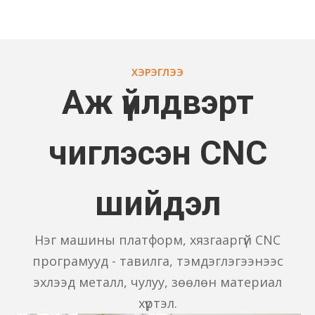
ХЭРЭГЛЭЭ
Аж үйлдвэрт
чиглэсэн CNC
шийдэл
Нэг машины платформ, хязгааргүй CNC
програмууд - тавилга, тэмдэглэгээнээс
эхлээд металл, чулуу, зөөлөн материал
хүртэл.