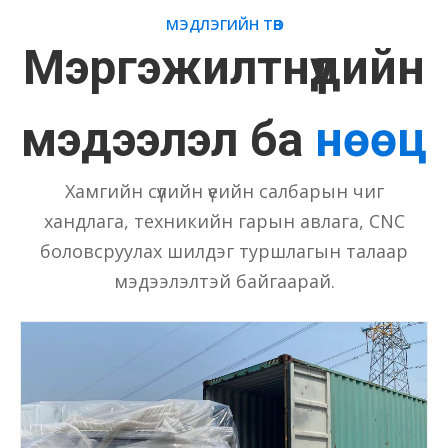
МЭДЛЭГИЙН ТӨВ
Мэргэжилтнүүдийн
мэдээлэл ба
нөөц
Хамгийн сүүлийн үеийн салбарын чиг
хандлага, техникийн гарын авлага, CNC
боловсруулах шилдэг туршлагын талаар
мэдээлэлтэй байгаарай.