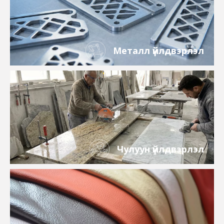
Металл үйлдвэрлэл
Чулуун үйлдвэрлэл