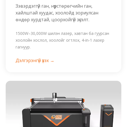
Зэвэрдэггүй ган, нүүрстөрөгчийн ган,
хайлштай хуудас, хоолойд зориулсан
өндөр хурдтай, цоорхойгүй зүсэлт.
1500W–30,000W шилэн лазер, хавтан ба гуурсан
хоолойн хослол, хоолойг огтлох, 4‑in‑1 лазер
гагнуур.
Дэлгэрэнгүй үзэх →