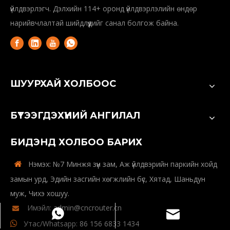
2003 оноос хойш CNC чиглүүлэгч болон лазер машин
үйлдвэрлэгч. Дэлхийн 114+ оронд үйлдвэрлэлийн өндөр
нарийвчлалтай шийдлүүдийг санал болгож байна.
ШУУРХАЙ ХОЛБООС
БҮТЭЭГДЭХҮҮНИЙ АНГИЛАЛ
БИДЭНД ХОЛБОО БАРИХ
Нэмэх: №7 Минжя зүүн зам, Аж үйлдвэрийн паркийн хойд

замын урд, Эдийн засгийн хөгжлийн бүс, Хятад, Шаньдун
admin@cncrouter.cn
Ватсап
муж, Чихэ хошуу.