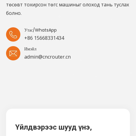
Манай CNC мэргэжилтнүүдээс үнэ төлбөргүй зөвлөгөө
авч, үнийн санал аваарай. Бид таны хэрэгцээ,
төсөвт тохирсон төгс машиныг олоход тань туслах
болно.
Утас/WhatsApp
+86 15668331434
Имэйл
admin@cncrouter.cn