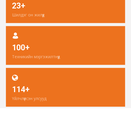
23+
Шилдэг он жилүүд
100+
Техникийн мэргэжилтнүүд
114+
Үйлчлүүлсэн улсууд