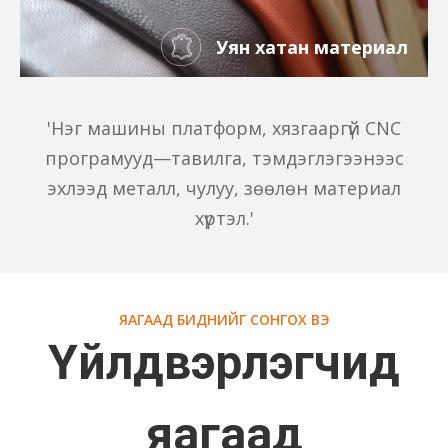
Уян хатан материал
'Нэг машины платформ, хязгааргүй CNC
програмууд—тавилга, тэмдэглэгээнээс
эхлээд металл, чулуу, зөөлөн материал
хүртэл.'
ЯАГААД БИДНИЙГ СОНГОХ ВЭ
Үйлдвэрлэгчид
яагаад