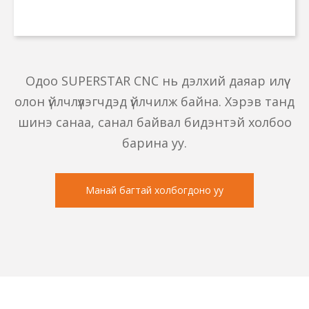
Кварцын тавцангийн цех · Вьетнам
Одоо SUPERSTAR CNC нь дэлхий даяар илүү
олон үйлчлүүлэгчдэд үйлчилж байна. Хэрэв танд
шинэ санаа, санал байвал бидэнтэй холбоо
барина уу.
Манай багтай холбогдоно уу