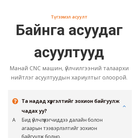
Түгээмэл асуулт
Байнга асуудаг
асуултууд
Манай CNC машин, үйлчилгээний талаархи
нийтлэг асуултуудын хариултыг олоорой.
Та надад хүргэлтийг зохион байгуулж
чадах уу?
А
Бид үйлчлүүлэгчиддээ далайн болон