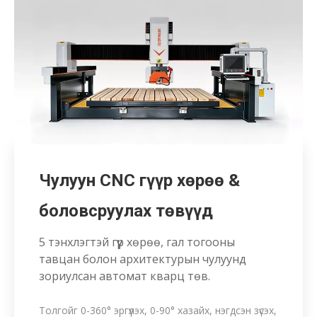
Чулуун CNC гүүр хөрөө &
боловсруулах төвүүд
5 тэнхлэгтэй гүүр хөрөө, гал тогооны
тавцан болон архитектурын чулуунд
зориулсан автомат кварц төв.
Толгойг 0-360° эргүүлэх, 0-90° хазайх, нэгдсэн зүсэх,