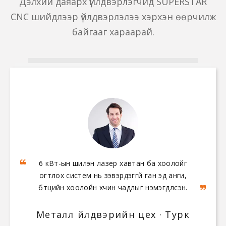
Дэлхий даяарх үйлдвэрлэгчид SUPERSTAR
CNC шийдлээр үйлдвэрлэлээ хэрхэн өөрчилж
байгааг хараарай.
6 кВт-ын шилэн лазер хавтан ба хоолойг
5 тэнхлэгт гүүр хөрөө болон кварц
боловсруулах төв нь хавтанг хайчлахаас
огтлох систем нь зэвэрдэггүй ган эд анги,
бүтцийн хоолойн хүчин чадлыг нэмэгдүүлсэн.
эхлээд угаалтуур өнгөлөх хүртэлх бүх
процессын автоматжуулалтыг
идэвхжүүлсэн.
Металл үйлдвэрийн цех · Турк