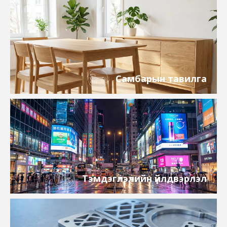
Самбарын тавилга
Тэмдэглэлийн үйлдвэрлэл