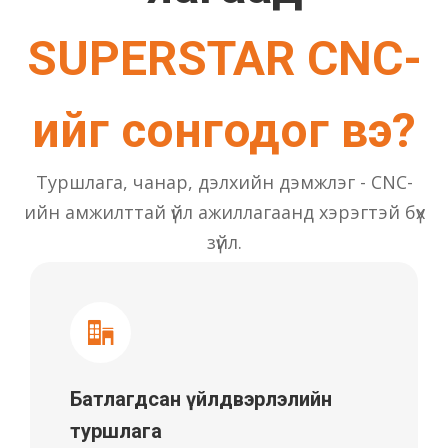
SUPERSTAR CNC-
ийг сонгодог вэ?
Туршлага, чанар, дэлхийн дэмжлэг - CNC-
ийн амжилттай үйл ажиллагаанд хэрэгтэй бүх
зүйл.
Батлагдсан үйлдвэрлэлийн
туршлага