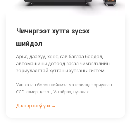
Чичиргээт хутга зүсэх
шийдэл
Арьс, даавуу, хөөс, сав баглаа боодол,
автомашины дотоод засал чимэглэлийн
зориулалттай хутганы хутганы систем.
Уян хатан болон нийлмэл материалд зориулсан
CCD камер, үнсэлт, V-тайрах, нугалах.
Дэлгэрэнгүй үзэх →