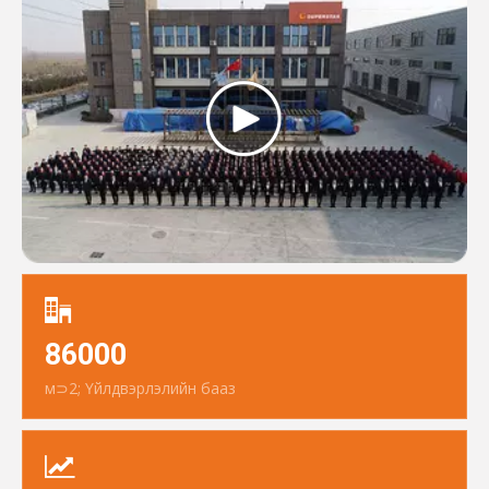
86000
м⊃2; Үйлдвэрлэлийн бааз