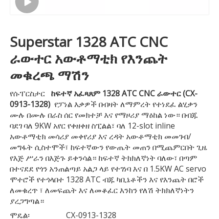
Superstar 1328 ATC CNC
ራውተር አውቶማቲክ የእንጨት
መቁረጫ ማሽን
የሱፐርስታር
ከፍተኛ አፈጻጸም 1328 ATC CNC ራውተር (CX-
0913-1328)
የፓነል እቃዎች በብዛት ለማምረት የተነደፈ ልሂቃን
ሙሉ በሙሉ በራስ ሰር የመክተቻ እና የማዞሪያ ማዕከል ነው። በብጁ
ባደገ ባለ 9KW አየር የቀዘቀዘ ስፒልል፣ ባለ 12-slot inline
አውቶማቲክ መሳሪያ መቀየሪያ እና ረዳት አውቶማቲክ መመገብ/
መግፋት ሲስተሞች፣ ከፍተኛውን የውጤት መጠን በሚጨምርበት ጊዜ
የእጅ ሥራን በእጅጉ ይቀንሳል። ከፍተኛ ትክክለኛነት ባለው፣ በጣም
በተናደደ የጎን አንጠልጣይ አልጋ ላይ የተገነባ እና በ 1.5KW AC servo
ሞተሮች የተጎላበተ 1328 ATC ብጁ ካቢኔቶችን እና የእንጨት በሮች
ለመቁረጥ ፣ ለመፍጨት እና ለመቆፈር እንከን የለሽ ትክክለኛነትን
ያረጋግጣል።
ሞዴል፡
CX-0913-1328