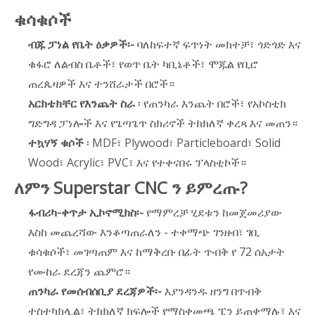
ቁሳቁሶች
ብጁ ፓነል የቤት ዕቃዎች፡-
ባለከፍተኛ ፍጥነት መክተቻ፣ ጎድጎድ እና
ቁፋሮ ለልብስ ቤቶች፣ የወጥ ቤት ካቢኔቶች፣ ሞጁል የቢሮ
ጠረጴዛዎች እና ተንሸራታች በሮች።
አርክቴክቸር የእንጨት ስራ
፡ የጠንካራ እንጨት በሮች፣ የአኮስቲክ
ግድግዳ ፓነሎች እና የጌጣጌጥ ስክሪኖች ትክክለኛ ቀረጻ እና መጠን።
ተኳሃኝ ቁሶች
፡ MDF፣ Plywood፣ Particleboard፣ Solid
Wood፣ Acrylic፣ PVC፣ እና የተቀናበሩ ፕላስቲኮች።
ለምን Superstar CNC ን ይምረጡ?
ፋብሪካ-ቀጥታ ኢኮኖሚክስ፡-
የማምረቻ ሂደቱን ከመጀመሪያው
እስከ መጨረሻው እንቆጣጠራለን - ተቀማጭ ገንዘብ፣ ገቢ
ቁሳቁሶች፣ መገጣጠም እና ከማቅረቡ በፊት ጥብቅ የ 72 ሰአታት
የሙከራ ደረጃን ጨምሮ።
ጠንካራ የመሰብሰቢያ ደረጃዎች፡-
እያንዳንዱ ዘንግ በጥብቅ
ተስተካክሏል፣ ትክክለኛ ክፍሎች የማስቀመጫ ፒን ይጠቀማሉ፣ እና