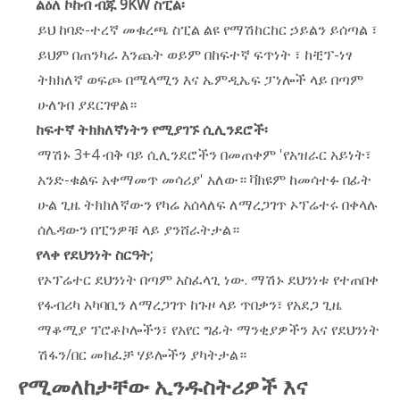
ልዕለ ኮከብ ብጁ 9KW ስፒል፡
ይህ ከባድ-ተረኛ መቁረጫ ስፒል ልዩ የማሽከርከር ኃይልን ይሰጣል ፣
ይህም በጠንካራ እንጨት ወይም በከፍተኛ ፍጥነት ፣ ከቺፕ-ነፃ
ትክክለኛ ወፍጮ በሜላሚን እና ኤምዲኤፍ ፓነሎች ላይ በጣም
ሁለገብ ያደርገዋል።
ከፍተኛ ትክክለኛነትን የሚያገኙ ሲሊንደሮች፡
ማሽኑ 3+4 ብቅ ባይ ሲሊንደሮችን በመጠቀም 'የአዝራር አይነት፣
አንድ-ቁልፍ አቀማመጥ መሳሪያ' አለው። ቫክዩም ከመሳተፉ በፊት
ሁል ጊዜ ትክክለኛውን የካሬ አሰላለፍ ለማረጋገጥ ኦፕሬተሩ በቀላሉ
ሰሌዳውን በፒንዎቹ ላይ ያንሸራትታል።
የላቀ የደህንነት ስርዓት;
የኦፕሬተር ደህንነት በጣም አስፈላጊ ነው. ማሽኑ ደህንነቱ የተጠበቀ
የፋብሪካ አካባቢን ለማረጋገጥ ከጉዞ ላይ ጥበቃን፣ የአደጋ ጊዜ
ማቆሚያ ፕሮቶኮሎችን፣ የአየር ግፊት ማንቂያዎችን እና የደህንነት
ሽፋን/በር መክፈቻ ሃይሎችን ያካትታል።
የሚመለከታቸው ኢንዱስትሪዎች እና