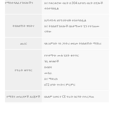
የማስተላለፊያ ክፍሎችን
እና የቆርቆሮው ብረት በ 304 አይዝጌ ብረት ስፒሎች
ተስተካክሏል
እያንዳንዱ ዘንግ በጥብቅ ተስተካክሏል
ትክክለኛነት ዋስትና
እና ትክክለኛ ክፍሎች በአቀማመጥ ፒን የተገጠሙ
ናቸው
ጨረር
ባለ አምስት ጎን ጋንትሪ ወፍጮ ትክክለኛነት ማሽነሪ
የተቀማጭ ሙሉ ሂደት ቁጥጥር
ገቢ ቁሳቁሶች
ስብሰባ
የጥራት ቁጥጥር
ሙከራ
እና ማድረስ
በ72 ሰዓት ጥናትና ምርምር
የማሽን መሳሪያዎች ደረጃዎች
በአለም አቀፍ የ CE ጥራት ስርዓት የተረጋገጠ