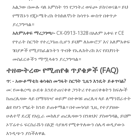
አልጋው በሙሉ ባለ አምስት ጎን የጋንትሪ ወፍጮ ይከናወናል። ይህ
የማሽኑን የጂኦሜትሪክ ትክክለኛነት ከሳጥኑ ውስጥ በቀጥታ
ያረጋግጣል።
አለምአቀፍ ማረጋገጫ፡-
CX-0913-1328 በአለም አቀፍ የ CE
የጥራት ስርዓት የተረጋገጠ ሲሆን ይህም ለአውሮፓ እና አለምአቀፍ
ገበያዎች የሚያስፈልጉትን ጥብቅ የኤሌክትሪክ እና የደህንነት
መስፈርቶችን ማሟላቱን ያረጋግጣል።
ተዘውትረው የሚጠየቁ ጥያቄዎች (FAQ)
ጥ: - አውቶማቲክ ቁሳቁስ መግፋት ስርዓት ጊዜን እንዴት ይቆጥባል?
መ: የመቁረጫ ዑደቱ እንደተጠናቀቀ ጋንትሪ የተጠናቀቁትን ክፍሎች
ከጠረጴዛው ላይ በማጓጓዣ ወይም በተቀባዩ ጠረጴዛ ላይ ለማንሸራተት
ልዩ የሆነ የግፊት ክንድ ይጠቀማል። በተመሳሳይ ጊዜ, የተያያዘው
ሁለተኛ ደረጃ የአቧራ መከለያ ጠረጴዛውን በንጽህና ያስወግዳል, ይህም
ኦፕሬተሩ ፍርስራሹን በእጅ ሳያጸዳ የሚቀጥለውን ሰሌዳ ወዲያውኑ
እንዲጭን ያስችለዋል.