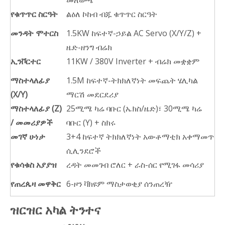
መለወጫ
የቁጥጥር ስርዓት
ልዕለ ኮከብ ብጁ ቁጥጥር ስርዓት
መንዳት ሞተርስ
1.5KW ከፍተኛ-ኃይል AC Servo (X/Y/Z) +
ዜድ-ዘንግ ብሬክ
ኢንቮርተር
11KW / 380V Inverter + ብሬክ መቋቋም
ማስተላለፊያ
1.5M ከፍተኛ-ትክክለኛነት መፍጨት ሄሊካል
(X/Y)
ማርሽ መደርደሪያ
ማስተላለፊያ (Z)
25ሚሜ ካሬ ባቡር (ኤክስ/ዜድ)፣ 30ሚሜ ካሬ
/ መመሪያዎች
ባቡር (Y) + ስክሩ
መገኛ ሁነታ
3+4 ከፍተኛ ትክክለኛነት አውቶማቲክ አቀማመጥ
ሲሊንደሮች
የቁሳቁስ አያያዝ
ረዳት መመገብ ሮለር + ራስ-ሰር የሚገፋ መሳሪያ
የጠረጴዛ መዋቅር
6-ዞን ቫክዩም ማስታወቂያ ሰንጠረዥ
ዝርዝር አካል ትንተና