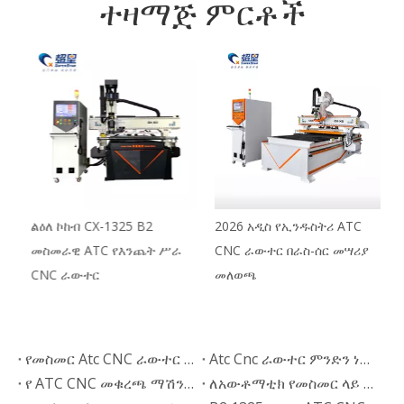
ተዛማጅ ምርቶች
ዊ
ልዕለ ኮከብ CX-1325 B2
2026 አዲስ የኢንዱስትሪ ATC
S
መስመራዊ ATC የእንጨት ሥራ
CNC ራውተር በራስ-ሰር መሣሪያ
ሥ
CNC ራውተር
መለወጫ
የመስመር Atc CNC ራውተር ማሽን እንዴት እገዛለሁ?
Atc Cnc ራውተር ምንድን ነው?
የ ATC CNC መቁረጫ ማሽን የመቁረጫ ፍጥነት ምን ያህል ነው?
ለአውቶማቲክ የመስመር ላይ መሳሪያ ለውጥ Atc Cnc Router መተግበሪያ ኢንዱስትሪ መፍትሄዎች