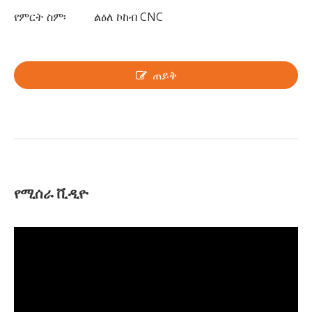
የምርት ስም፡
ልዕለ ኮከብ CNC
ጠይቅ
የሚሰራ ቪዲዮ