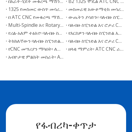
በአራት-ሂደት መቁረጫ ማሽን እና በመስመር ላይ መሳሪያ በሚቀይር ATC CNC ራውተር መካከል ማወዳደር
B2 1325 ሞዴል ATC CNC የመቁረጫ ማሽን ወደ ግሪክ ተልኳል።
1325 የመስመር ውስጥ መሳሪያ ለውጥ ATC የእንጨት መቁረጫ ማሽን ወደ ፖርቱጋል መላክ
መስመራዊ አውቶማቲክ መሳሪያ መለወጫ ATC CNC ራውተር ወደ ኢንዶኔዥያ መላኪያ
በ ATC CNC የመቁረጫ ማሽን መሣሪያ መጽሔት መካከል ያለው ልዩነት?
ውጤትን ያሳድጉ፡ ባለብዙ ስፒንድል እና የRotary CNC ቅልጥፍናን ለመጨመር ተግባራዊ ምክሮች
Multi-Spindle እና Rotary vs. Standard CNC፡ የትኛው መሳሪያ ነው ከምርትዎ ጋር የሚስማማው?
ባለብዙ ስፒንድል እና ሮታሪ CNC ራውተሮች መላ መፈለግ፡ የመጨረሻው የጥገና መመሪያ
የሪል-አለም ተፅእኖ፡ ባለብዙ ስፒንድል እና ሮታሪ CNC ራውተር በእንጨት ስራ ላይ
የእርስዎን ባለብዙ ስፒንድል እና ሮታሪ CNC ራውተር፡ ኦፕሬሽን እና የጥገና መመሪያን መቆጣጠር
ትክክለኛውን ባለብዙ ስፒንድል እና ሮታሪ CNC ራውተር እንዴት እንደሚመረጥ፡ የግዢ መመሪያ
ባለብዙ ስፒንድል እና ሮታሪ CNC ራውተር፡ ቴክኒካዊ ዝርዝሮች እና ባህሪያት ጥልቅ ዳይቭ
የCNC መሣሪያን ማካበት፡ ለኤቲሲ ራውተሮች ምርጫ እና አስተዳደር መመሪያ
ዘላቂ ማምረት፡ ATC CNC ራውተሮች እንዴት ኢኮ ተስማሚ ምርትን እንደሚነዱ
አብዮታዊ ምልክት መስራት፡ ATC CNC ራውተር አፕሊኬሽኖች እና የጉዳይ ጥናቶች
የፋብሪካ-ቀጥታ