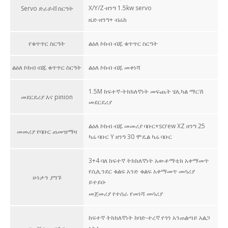
X/Y/Z-ዘንግ 1.5kw servo
Servo ድራይቭ ስርዓት
ዜድ-ዘንግ+ ብሬክ
የቁጥጥር ስርዓት
ልዕለ ኮከብ ብጁ ቁጥጥር ስርዓት
ልዕለ ኮከብ ብጁ ቁጥጥር ስርዓት
ልዕለ ኮከብ ብጁ መቀነሻ
1.5M ከፍተኛ-ትክክለኛነት መፍጨት ሄሊካል ማርሽ
መደርደሪያ እና pinion
መደርደሪያ
ልዕለ ኮከብ ብጁ መመሪያ ባቡር+screw XZ ዘንግ 25
መመሪያ የባቡር ጠመዝማዛ
ካሬ ባቡር Y ዘንግ 30 ሞዴል ካሬ ባቡር
3+4 ባለ ከፍተኛ ትክክለኛነት አውቶማቲክ አቀማመጥ
የሲሊንደር ቁልፍ አንድ ቁልፍ አቀማመጥ መሳሪያ
ሁነታን ያግኙ
ይተይቡ
መጀመሪያ የተሰራ የመነሻ መሳሪያ
ከፍተኛ ትክክለኛነት ከባድ-ተረኛ የጎን አንጠልጣይ አልጋ