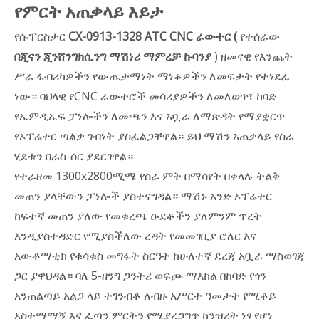
የምርት አጠቃላይ እይታ
የሱፐርስታር
CX-0913-1328 ATC CNC ራውተር (
የተሰራው
በጂናን ጂንሸንግክሲንግ ማሽነሪ ማምረቻ ኩባንያ
) ዘመናዊ የእንጨት
ሥራ ፋብሪካዎችን የውጤታማነት ማነቆዎችን ለመፍታት የተነደፈ
ነው። ባህላዊ የCNC ራውተሮች መሳሪያዎችን ለመለወጥ፣ ከባድ
የኤምዲኤፍ ፓነሎችን ለመጫን እና አቧራ ለማጽዳት የማያቋርጥ
የኦፕሬተር ጣልቃ ገብነት ያስፈልጋቸዋል። ይህ ማሽን አጠቃላይ የስራ
ሂደቱን በራስ-ሰር ያደርገዋል።
የተራዘመ 1300x2800ሚሜ የስራ ምት በማሳየት በቀላሉ ትልቅ
መጠን ያላቸውን ፓነሎች ያስተናግዳል። ማሽኑ አንድ ኦፕሬተር
ከፍተኛ መጠን ያለው የመቁረጫ ዑደቶችን ያለምንም ጥረት
እንዲያስተዳድር የሚያስችለው ረዳት የመመገቢያ ሮለር እና
አውቶማቲክ የቁሳቁስ መግፋት ስርዓት ከሁለተኛ ደረጃ አቧራ ማስወገጃ
ጋር ያዋህዳል። ባለ 5-ዘንግ ጋንትሪ ወፍጮ ማእከል በከባድ የጎን
አንጠልጣይ አልጋ ላይ ተገንብቶ ለብዙ አሥርተ ዓመታት የሚቆይ
አስተማማኝ እና ፈጣን ምርትን የሚያረጋግጥ ከንዝረት ነፃ የሆነ