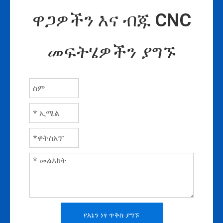
ዋጋዎችን እና ብጁ CNC
መፍትሄዎችን ያግኙ
የእኔን ነፃ ጥቅስ ያግኙ