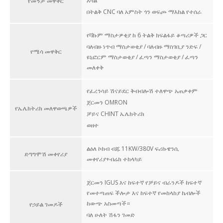
አካል
የመኝታ መዋቅር
በትልቅ CNC ባለ አምስት ጎን ወፍጮ ማእከል የተሰራ
የቫኩም ማስታዎቂያ ከ 6 ትልቅ ክፍልፋይ ቆጣሪዎች ጋር
ባለብዙ ነጥብ ማስታወቂያ / ባለብዙ ማስገቢያ ንድፍ /
የሜሳ መዋቅር
ዩኒፎርም ማስታወቂያ / ፈጣን ማስታወቂያ / ፈጣን
መለቀቅ
የፈረንሳይ ሽናይደር ቅብብሎሽ ተለዋጭ አጠቃቀም
ጀርመን OMRON
የኤሌክትሪክ መለዋወጫዎች
ቻይና CHINT ኤሌክትሪክ
ወዘተ
ልዕለ ኮከብ ብጁ 11KW/380V ፍሪኩዌንሲ
ድግግሞሽ መቀየሪያ
መቀየሪያ+ብሬክ ተከላካይ
ጀርመን IGUS እና ከፍተኛ የቻይና ብራንዶች ከፍተኛ
የመተጣጠፍ ችሎታ እና ከፍተኛ የመከላከያ ኬብሎች
ከውጭ አስመጣች።
የኃይል ገመዶች
ባለ ሁለት ሽፋን ገመድ