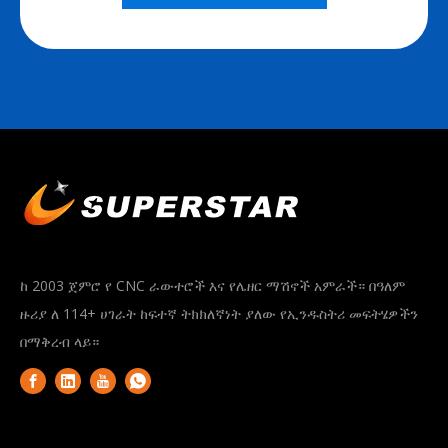
ከ 2003 ጀምሮ የ CNC ራውተሮች እና የሌዘር ማሽኖች አምራች። በዓለም
ዙሪያ ለ 114+ ሀገራት ከፍተኛ ትክክለኛነት ያለው የኢንዱስትሪ መፍትሄዎችን
በማቅረብ ላይ።