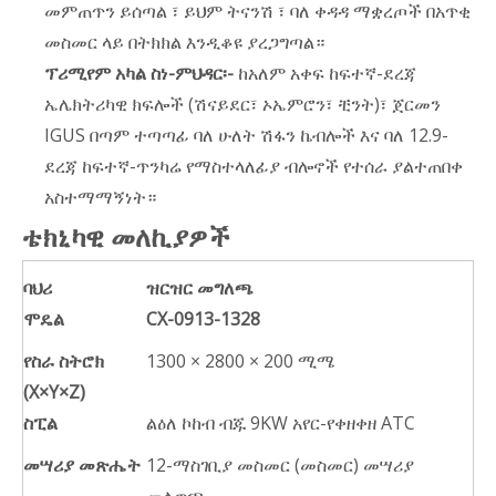
መምጠጥን ይሰጣል ፣ ይህም ትናንሽ ፣ ባለ ቀዳዳ ማቋረጦች በአጥቂ
መስመር ላይ በትክክል እንዲቆዩ ያረጋግጣል።
ፕሪሚየም አካል ስነ-ምህዳር፡-
ከአለም አቀፍ ከፍተኛ-ደረጃ
ኤሌክትሪካዊ ክፍሎች (ሽናይደር፣ ኦኤምሮን፣ ቺንት)፣ ጀርመን
IGUS በጣም ተጣጣፊ ባለ ሁለት ሽፋን ኬብሎች እና ባለ 12.9-
ደረጃ ከፍተኛ-ጥንካሬ የማስተላለፊያ ብሎኖች የተሰራ ያልተጠበቀ
አስተማማኝነት።
ቴክኒካዊ መለኪያዎች
ባህሪ
ዝርዝር መግለጫ
ሞዴል
CX-0913-1328
የስራ ስትሮክ
1300 × 2800 × 200 ሚሜ
(X×Y×Z)
ስፒል
ልዕለ ኮከብ ብጁ 9KW አየር-የቀዘቀዘ ATC
መሣሪያ መጽሔት
12-ማስገቢያ መስመር (መስመር) መሣሪያ