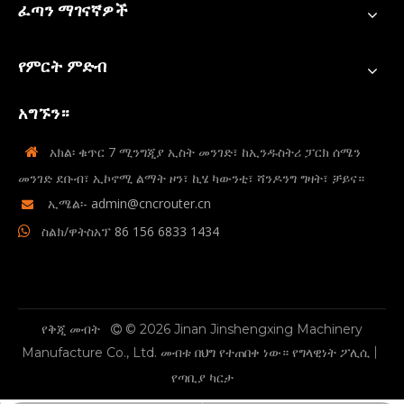
ፈጣን ማገናኛዎች
የምርት ምድብ
አግኙን።
አክል፡ ቁጥር 7 ሚንግጂያ ኢስት መንገድ፣ ከኢንዱስትሪ ፓርክ ሰሜን

መንገድ ደቡብ፣ ኢኮኖሚ ልማት ዞን፣ ኪሄ ካውንቲ፣ ሻንዶንግ ግዛት፣ ቻይና።
ኢሜል፡-
admin@cncrouter.cn

ስልክ/ዋትስአፕ
86 156 6833 1434

የቅጂ መብት
© 2026 Jinan Jinshengxing Machinery

የግላዊነት ፖሊሲ
Manufacture Co., Ltd. መብቱ በህግ የተጠበቀ ነው።
丨
የጣቢያ ካርታ