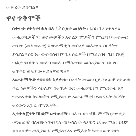
መሠረት ይሰጣል።
ዋና ጥቅሞች
በቀጥታ የተስተካከለ ባለ 12 ቢላዋ መፅሄት
፡ እስከ 12 የተለያዩ
መቁረጫዎችን፣ ወፍጮዎችን እና ልምምዶችን የሚይዝ የመስመር
ውስጥ (መስመራዊ) አውቶማቲክ መሳሪያ መለወጫ ስርዓትን
ያሳያል። ስርዓቱ ውስብስብ የካቢኔ ስራዎች በሚሰሩበት ጊዜ የእጅ
ጣልቃ ገብነትን ሙሉ በሙሉ በማስወገድ መሳሪያውን በቁጥር
ቁጥጥር ወዲያውኑ ይለዋወጣል።
አውቶሜትድ የቁሳቁስ አያያዝ፡-
በረዳት መመገቢያ ሮለቶች የታጠቁ
ጥሬ ዕቃዎችን ሳይለያዩ በቀጥታ ወደ መቁረጫ ዞን የሚጎትቱ እና
የተጠናቀቁ ክፍሎችን የሚያወርድ አውቶማቲክ የመግፋት ስርዓት
ቀሪውን አቧራ በማጽዳት .
ኢንተለጀንት ቫክዩም ሠንጠረዥ
፡ ባለ 6-ዞን የቫኩም ማስታዎቂያ
ሠንጠረዥ ባለብዙ ነጥብ ባለ ብዙ-ስሎት ዲዛይን ይጠቀማል፣ ይህም
ቁሳቁሶችን ወዲያውኑ የሚይዝ እና የሚለቀቅ ነው። ወጥ የሆነ