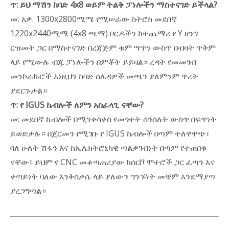
ጥ: ይህ ማሽን ከባድ 4x8 ወይም ትልቅ ፓነሎችን ማስተናገድ ይችላል?
መ: አዎ. 1300x2800ሚሜ የሚሠራው ስትሮክ መደበኛ
1220x2440ሚሜ (4x8 ጫማ) ቦርዶችን ከተጨማሪ የ Y ዘንግ
ርዝመት ጋር በማስተናገድ በረጃጅም ቁም ሣጥን ውስጥ በብዛት ጥቅም
ላይ የሚውሉ ብጁ ፓነሎችን በምቾት ይይዛል። ረዳት የመመገብ
መንኮራኩሮች እነዚህን ከባድ ሰሌዳዎች መጫን ያለምንም ጥረት
ያደርጉታል።
ጥ: የ IGUS ኬብሎች ለምን አስፈላጊ ናቸው?
መ: መደበኛ ኬብሎች በሚንቀሳቀስ የመጎተት ሰንሰለት ውስጥ በፍጥነት
ይወድቃሉ። በጀርመን የሚገቡ የ IGUS ኬብሎች በጣም ተለዋዋጭ፣
ባለ ሁለት ሽፋን እና ከኤሌክትሮኒካዊ ጣልቃገብነት በጣም የተጠበቁ
ናቸው፣ ይህም የ CNC መቆጣጠሪያው ከሰርቮ ሞተሮች ጋር ፈጣን እና
ቀጣይነት ባለው እንቅስቃሴ ላይ ያለውን ግንኙነት መቼም እንደማያጣ
ያረጋግጣል።