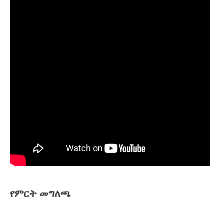
የምርት መግለጫ