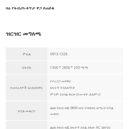
ዛሬ የፋብሪካ-ቀጥታ ዋጋ ይጠይቁ
ዝርዝር መግለጫ
ሞዴል
0913-1328
ስትሮክ
1300 * 2800 * 200 ሚሜ
የተረጋጋ መዋቅር
የመሳሪያዎች አርክቴክቸር
ከፍተኛ ትክክለኛነት
ምንም የአካል ቅርጽ (የሙቀት ሕክምና)
ልዕለ ኮከብ ብጁ 9KW አየር-የቀዘቀዘ መሣሪያ ስፒል
ስፒል መቁረጥ
መቀየር
ልዕለ ኮከብ ብጁ ከፍተኛ ኃይል ያለው AC servo