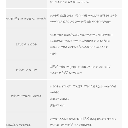
ፀረ-ጣልቃ ገብ እና ፀረ መታጠፍ
ሁለተኛ ደረጃ አቧራ ማስወገጃ መሳሪያን በሚገፋ ረዳት
ቁሳቁሶችን መመገብ እና መግፋት
መመገቢያ ሮለር እና አውቶማቲክ ቁሳቁስ የታጠቁ
ከጉዞ ጥበቃ በላይ/የአደጋ ጊዜ ማቆሚያ ጥበቃ/ገደብ
ገደብ/የአየር ግፊት ማንቂያ/የደህንነት ሽፋን/የበር
የደህንነት ስርዓት
መክፈቻ ሃይል መጥፋት/የኤሌክትሪክ መከላከያ
ወዘተ
UPVC የቫኩም ቧንቧ + የቫኩም ብረት ሽቦ ቱቦ /
የቫኩም ሲስተም
ሁሉም የ PVC አቀማመጥ
ተንሳፋፊ የቫኩም ማጽጃ+ ማዕከላዊ አቧራ መሰብሰብ
መዋቅር
የቫኩም ማጽዳት ስርዓት
የቫኩም መከለያ
የቫኩም ቱቦ
የማስተላለፊያ ክፍሎቹ በ 12.9 ደረጃ ከፍተኛ ጥንካሬ
ያላቸው ዊንጣዎች ተስተካክለዋል
ክፍሎችን ማገናኘት